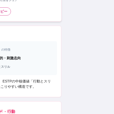
い方法をシェア
コピー
）の特徴
的・刺激志向
とスリル
、
ESTP
の中核価値「
行動とスリ
起こりやすい構造です。
ド・行動