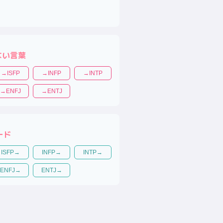
ない言葉
→
ISFP
→
INFP
→
INTP
→
ENFJ
→
ENTJ
ード
ISFP
→
INFP
→
INTP
→
ENFJ
→
ENTJ
→