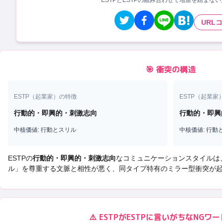
ESTPとESTPの組み合わせで地雷を踏まな
URL
🎯 衝突の構造
ESTP
（
起業家
）の特徴
ESTP
（
起業家
行動的・即興的・刺激志向
行動的・即興
中核価値:
行動とスリル
中核価値:
行動
ESTP
の
行動的・即興的・刺激志向
なコミュニケーションスタイルは
ル
」を尊重する文脈と相性が悪く、
同タイプ特有のミラー型衝突
が
⚠️
ESTP
が
ESTP
に言いがちなNGワー