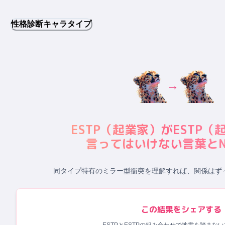
性格診断キャラタイプ
→
ESTP
（
起業家
）が
ESTP
（
言ってはいけない言葉とN
同タイプ特有のミラー型衝突
を理解すれば、関係はず
この結果をシェアする