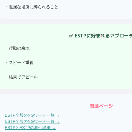
・
退屈な場所に縛られること
✅
ESTP
に好まれるアプロー
・
行動の余地
・
スピード重視
・
結果でアピール
関連ページ
ESTP
全般のNGワード一覧 →
ESTP
全般のNGワード一覧 →
ESTP
と
ESTP
の相性詳細 →