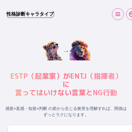
性格診断キャラタイプ
→
ESTP
（
起業家
）が
ENTJ
（
指揮者
）
に
言ってはいけない言葉とNG行動
感覚×直感・知覚×判断 の差から生じる衝突
を理解すれば、関係は
ずっとラクになります。