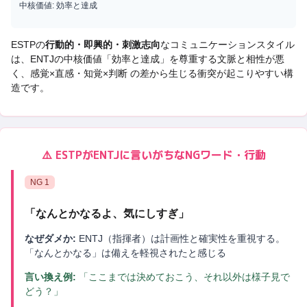
中核価値:
効率と達成
ESTP
の
行動的・即興的・刺激志向
なコミュニケーションスタイル
は、
ENTJ
の中核価値「
効率と達成
」を尊重する文脈と相性が悪
く、
感覚×直感・知覚×判断 の差から生じる衝突
が起こりやすい構
造です。
⚠️
ESTP
が
ENTJ
に言いがちなNGワード・行動
NG
1
「
なんとかなるよ、気にしすぎ
」
なぜダメか:
ENTJ（指揮者）は計画性と確実性を重視する。
「なんとかなる」は備えを軽視されたと感じる
言い換え例:
「ここまでは決めておこう、それ以外は様子見で
どう？」