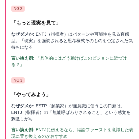
NG
2
「
もっと現実を見て
」
なぜダメか:
ENTJ（指揮者）はパターンや可能性を見る直感
型。「現実」を強調されると思考様式そのものを否定された気
持ちになる
言い換え例:
「具体的にはどう動けばこのビジョンに近づけ
る？」
NG
3
「
やってみよう
」
なぜダメか:
ESTP（起業家）が無意識に使うこの口癖は、
ENTJ（指揮者）の「無能呼ばわりされること」という感覚を
刺激しがち
言い換え例:
ENTJに伝えるなら、結論ファーストを意識した表
現に置き換えるのがおすすめ