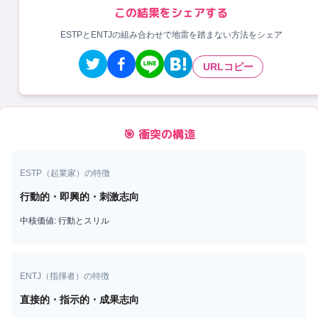
この結果をシェアする
ESTPとENTJの組み合わせで地雷を踏まない方法をシェア
URLコピー
🎯 衝突の構造
ESTP
（
起業家
）の特徴
行動的・即興的・刺激志向
中核価値:
行動とスリル
ENTJ
（
指揮者
）の特徴
直接的・指示的・成果志向