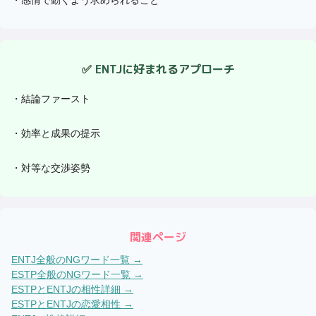
✅
ENTJ
に好まれるアプローチ
・
結論ファースト
・
効率と成果の提示
・
対等な交渉姿勢
関連ページ
ENTJ
全般のNGワード一覧 →
ESTP
全般のNGワード一覧 →
ESTP
と
ENTJ
の相性詳細 →
ESTP
と
ENTJ
の恋愛相性 →