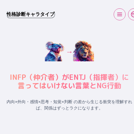
性格診断キャラタイプ
→
INFP
（
仲介者
）が
ENTJ
（
指揮者
）に
言ってはいけない言葉とNG行動
内向×外向・感情×思考・知覚×判断 の差から生じる衝突
を理解すれ
ば、関係はずっとラクになります。