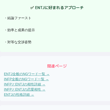
✅
ENTJ
に好まれるアプローチ
・
結論ファースト
・
効率と成果の提示
・
対等な交渉姿勢
関連ページ
ENTJ
全般のNGワード一覧 →
INFP
全般のNGワード一覧 →
INFP
と
ENTJ
の相性詳細 →
INFP
と
ENTJ
の恋愛相性 →
ENTJ
の性格詳細 →