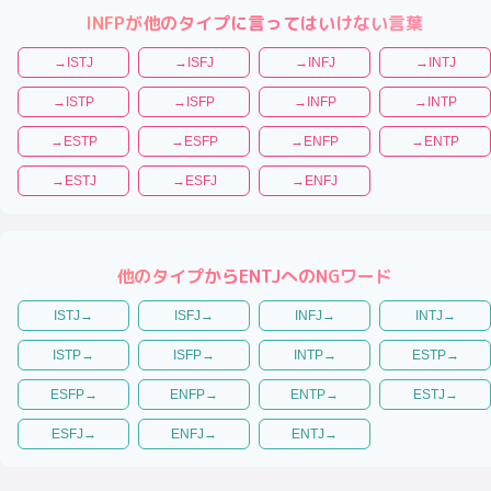
INFP
が他のタイプに言ってはいけない言葉
→
ISTJ
→
ISFJ
→
INFJ
→
INTJ
→
ISTP
→
ISFP
→
INFP
→
INTP
→
ESTP
→
ESFP
→
ENFP
→
ENTP
→
ESTJ
→
ESFJ
→
ENFJ
他のタイプから
ENTJ
へのNGワード
ISTJ
→
ISFJ
→
INFJ
→
INTJ
→
ISTP
→
ISFP
→
INTP
→
ESTP
→
ESFP
→
ENFP
→
ENTP
→
ESTJ
→
ESFJ
→
ENFJ
→
ENTJ
→