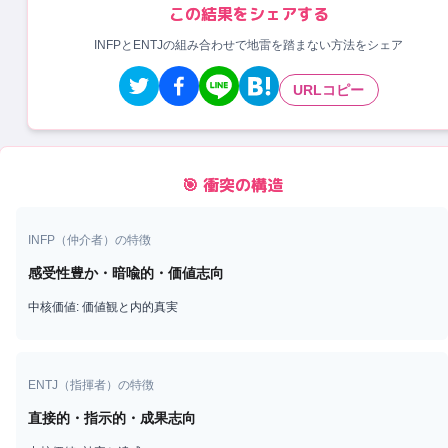
この結果をシェアする
INFPとENTJの組み合わせで地雷を踏まない方法をシェア
URLコピー
🎯 衝突の構造
INFP
（
仲介者
）の特徴
感受性豊か・暗喩的・価値志向
中核価値:
価値観と内的真実
ENTJ
（
指揮者
）の特徴
直接的・指示的・成果志向