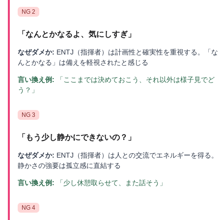
NG
2
「
なんとかなるよ、気にしすぎ
」
なぜダメか:
ENTJ（指揮者）は計画性と確実性を重視する。「な
んとかなる」は備えを軽視されたと感じる
言い換え例:
「ここまでは決めておこう、それ以外は様子見でど
う？」
NG
3
「
もう少し静かにできないの？
」
なぜダメか:
ENTJ（指揮者）は人との交流でエネルギーを得る。
静かさの強要は孤立感に直結する
言い換え例:
「少し休憩取らせて、また話そう」
NG
4