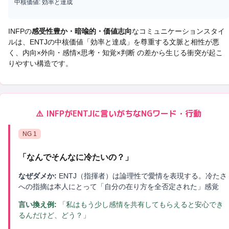
中核価値:
効率と達成
INFP
の
感受性豊か・暗喩的・価値志向
なコミュニケーションスタイ
ルは、
ENTJ
の中核価値「
効率と達成
」を尊重する文脈と相性が悪
く、
内向×外向・感情×思考・知覚×判断 の差から生じる衝突
が起こ
りやすい構造です。
⚠️
INFP
が
ENTJ
に言いがちなNGワード・行動
NG
1
「
なんでそんなに冷たいの？
」
なぜダメか:
ENTJ（指揮者）は論理性で愛情を表現する。冷たさ
への指摘は本人にとって「自分の在り方を全否定された」感覚
言い換え例:
「私はもう少し感情を共有してもらえると安心でき
るんだけど、どう？」