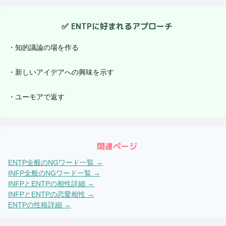
✅
ENTP
に好まれるアプローチ
・
知的議論の場を作る
・
新しいアイデアへの興味を示す
・
ユーモアで返す
関連ページ
ENTP
全般のNGワード一覧 →
INFP
全般のNGワード一覧 →
INFP
と
ENTP
の相性詳細 →
INFP
と
ENTP
の恋愛相性 →
ENTP
の性格詳細 →