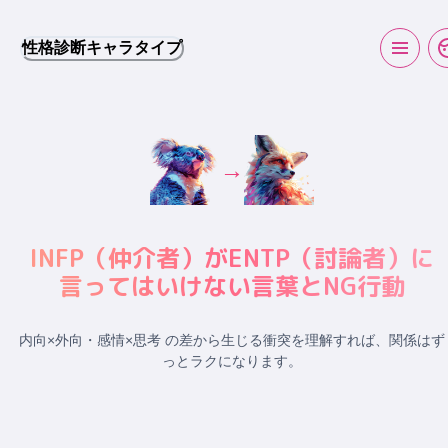
性格診断キャラタイプ
→
INFP
（
仲介者
）が
ENTP
（
討論者
）に
言ってはいけない言葉とNG行動
内向×外向・感情×思考 の差から生じる衝突
を理解すれば、関係はず
っとラクになります。