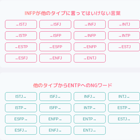
INFP
が他のタイプに言ってはいけない言葉
→
ISTJ
→
ISFJ
→
INFJ
→
INTJ
→
ISTP
→
ISFP
→
INFP
→
INTP
→
ESTP
→
ESFP
→
ENFP
→
ESTJ
→
ESFJ
→
ENFJ
→
ENTJ
他のタイプから
ENTP
へのNGワード
ISTJ
→
ISFJ
→
INFJ
→
INTJ
→
ISTP
→
ISFP
→
INTP
→
ESTP
→
ESFP
→
ENFP
→
ENTP
→
ESTJ
→
ESFJ
→
ENFJ
→
ENTJ
→