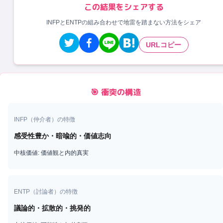
この結果をシェアする
INFPとENTPの組み合わせで地雷を踏まない方法をシェア
URLコピー
🎯 衝突の構造
INFP
（
仲介者
）の特徴
感受性豊か・暗喩的・価値志向
中核価値:
価値観と内的真実
ENTP
（
討論者
）の特徴
議論的・拡散的・挑発的