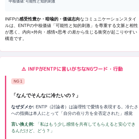
中核価値:
可能性と知的刺激
INFP
の
感受性豊か・暗喩的・価値志向
なコミュニケーションスタイ
ルは、
ENTP
の中核価値「
可能性と知的刺激
」を尊重する文脈と相性
が悪く、
内向×外向・感情×思考 の差から生じる衝突
が起こりやすい
構造です。
⚠️
INFP
が
ENTP
に言いがちなNGワード・行動
NG
1
「
なんでそんなに冷たいの？
」
なぜダメか:
ENTP（討論者）は論理性で愛情を表現する。冷たさ
への指摘は本人にとって「自分の在り方を全否定された」感覚
言い換え例:
「私はもう少し感情を共有してもらえると安心でき
るんだけど、どう？」