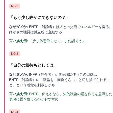
NG
2
「
もう少し静かにできないの？
」
なぜダメか:
ENTP（討論者）は人との交流でエネルギーを得る。
静かさの強要は孤立感に直結する
言い換え例:
「少し休憩取らせて、また話そう」
NG
3
「
自分の気持ちとしては
」
なぜダメか:
INFP（仲介者）が無意識に使うこの口癖は、
ENTP（討論者）の「議論を「面倒くさい」と切り捨てられるこ
と」という感覚を刺激しがち
言い換え例:
ENTPに伝えるなら、知的議論の場を作るを意識した
表現に置き換えるのがおすすめ
NG
4