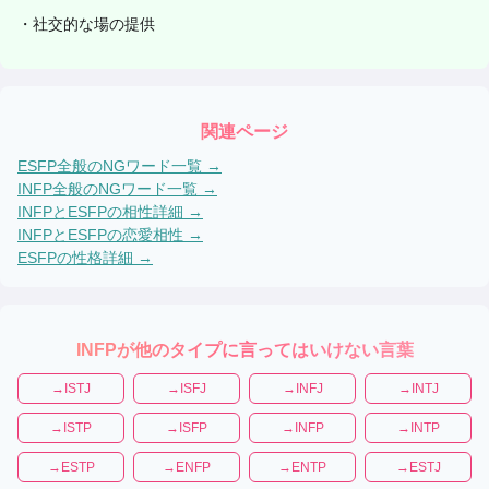
・
社交的な場の提供
関連ページ
ESFP
全般のNGワード一覧 →
INFP
全般のNGワード一覧 →
INFP
と
ESFP
の相性詳細 →
INFP
と
ESFP
の恋愛相性 →
ESFP
の性格詳細 →
INFP
が他のタイプに言ってはいけない言葉
→
ISTJ
→
ISFJ
→
INFJ
→
INTJ
→
ISTP
→
ISFP
→
INFP
→
INTP
→
ESTP
→
ENFP
→
ENTP
→
ESTJ