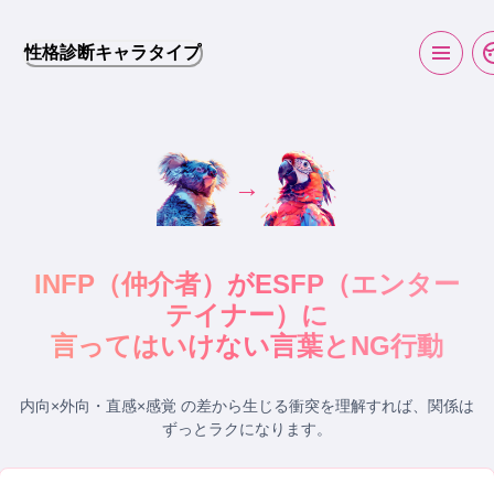
性格診断キャラタイプ
→
INFP
（
仲介者
）が
ESFP
（
エンター
テイナー
）に
言ってはいけない言葉とNG行動
内向×外向・直感×感覚 の差から生じる衝突
を理解すれば、関係は
ずっとラクになります。