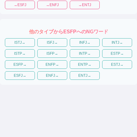
→
ESFJ
→
ENFJ
→
ENTJ
他のタイプから
ESFP
へのNGワード
ISTJ
→
ISFJ
→
INFJ
→
INTJ
→
ISTP
→
ISFP
→
INTP
→
ESTP
→
ESFP
→
ENFP
→
ENTP
→
ESTJ
→
ESFJ
→
ENFJ
→
ENTJ
→