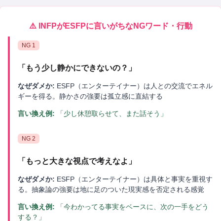
⚠️
INFP
が
ESFP
に言いがちなNGワード・行動
NG
1
「
もう少し静かにできないの？
」
なぜダメか:
ESFP（エンターテイナー）は人との交流でエネル
ギーを得る。静かさの強要は孤立感に直結する
言い換え例:
「少し休憩取らせて、また話そう」
NG
2
「
もっと大きな視点で考えなよ
」
なぜダメか:
ESFP（エンターテイナー）は具体と事実を重視す
る。抽象論の強要は地に足のついた現実感を否定される感覚
言い換え例:
「今わかってる事実をベースに、次の一手をどう
する？」