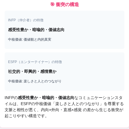
🎯 衝突の構造
INFP
（
仲介者
）の特徴
感受性豊か・暗喩的・価値志向
中核価値:
価値観と内的真実
ESFP
（
エンターテイナー
）の特徴
社交的・即興的・感情豊か
中核価値:
楽しさと人とのつながり
INFP
の
感受性豊か・暗喩的・価値志向
なコミュニケーションスタ
イルは、
ESFP
の中核価値「
楽しさと人とのつながり
」を尊重する
文脈と相性が悪く、
内向×外向・直感×感覚 の差から生じる衝突
が
起こりやすい構造です。