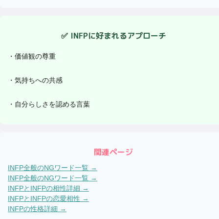
✅
INFP
に好まれるアプローチ
・
価値観の尊重
・
気持ちへの共感
・
自分らしさを認める言葉
関連ページ
INFP
全般のNGワード一覧 →
INFP
全般のNGワード一覧 →
INFP
と
INFP
の相性詳細 →
INFP
と
INFP
の恋愛相性 →
INFP
の性格詳細 →