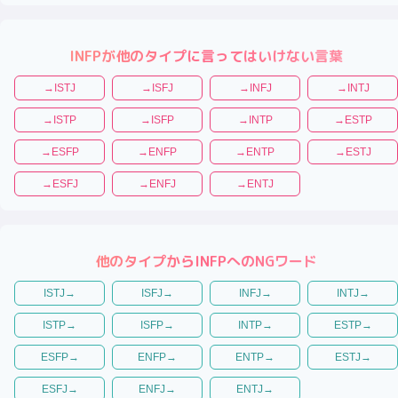
INFP
が他のタイプに言ってはいけない言葉
→
ISTJ
→
ISFJ
→
INFJ
→
INTJ
→
ISTP
→
ISFP
→
INTP
→
ESTP
→
ESFP
→
ENFP
→
ENTP
→
ESTJ
→
ESFJ
→
ENFJ
→
ENTJ
他のタイプから
INFP
へのNGワード
ISTJ
→
ISFJ
→
INFJ
→
INTJ
→
ISTP
→
ISFP
→
INTP
→
ESTP
→
ESFP
→
ENFP
→
ENTP
→
ESTJ
→
ESFJ
→
ENFJ
→
ENTJ
→