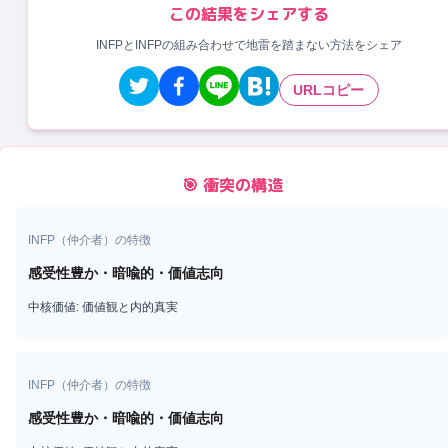
この結果をシェアする
INFPとINFPの組み合わせで地雷を踏まない方法をシェア
URLコピー
🎯 衝突の構造
INFP
（
仲介者
）の特徴
感受性豊か・暗喩的・価値志向
中核価値:
価値観と内的真実
INFP
（
仲介者
）の特徴
感受性豊か・暗喩的・価値志向