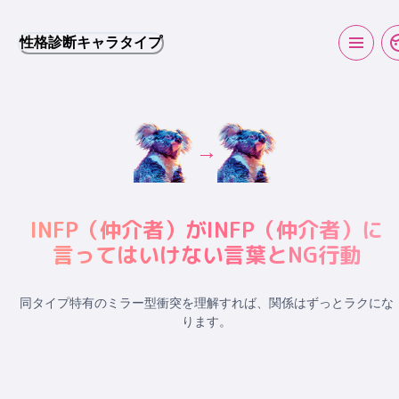
性格診断キャラタイプ
→
INFP
（
仲介者
）が
INFP
（
仲介者
）に
言ってはいけない言葉とNG行動
同タイプ特有のミラー型衝突
を理解すれば、関係はずっとラクにな
ります。