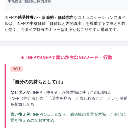
中核価値:
価値観と内的真実
INFP
の
感受性豊か・暗喩的・価値志向
なコミュニケーションスタイ
ルは、
INFP
の中核価値「
価値観と内的真実
」を尊重する文脈と相性
が悪く、
同タイプ特有のミラー型衝突
が起こりやすい構造です。
⚠️
INFP
が
INFP
に言いがちなNGワード・行動
NG
1
「
自分の気持ちとしては
」
なぜダメか:
INFP（仲介者）が無意識に使うこの口癖は、
INFP（仲介者）の「「現実を見ろ」と言われること」という感覚
を刺激しがち
言い換え例:
INFPに伝えるなら、価値観の尊重を意識した表現に
置き換えるのがおすすめ