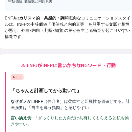
中核価値:
価値観と内的真実
ENFJ
の
カリスマ的・共感的・調和志向
なコミュニケーションスタイ
ルは、
INFP
の中核価値「
価値観と内的真実
」を尊重する文脈と相性
が悪く、
外向×内向・判断×知覚 の差から生じる衝突
が起こりやすい
構造です。
⚠️
ENFJ
が
INFP
に言いがちなNGワード・行動
NG
1
「
ちゃんと計画してから動いて
」
なぜダメか:
INFP（仲介者）は柔軟性と即興性を価値とする。計
画強要は「自由を奪う指図」と感じやすい
言い換え例:
「ざっくりした方向だけ共有してもらえると私も動
きやすい」