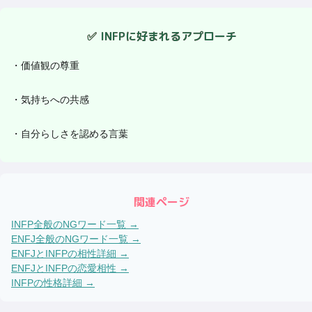
✅
INFP
に好まれるアプローチ
・
価値観の尊重
・
気持ちへの共感
・
自分らしさを認める言葉
関連ページ
INFP
全般のNGワード一覧 →
ENFJ
全般のNGワード一覧 →
ENFJ
と
INFP
の相性詳細 →
ENFJ
と
INFP
の恋愛相性 →
INFP
の性格詳細 →