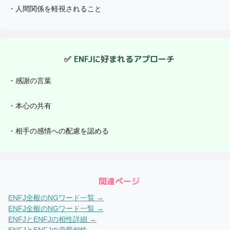
・
人間関係を軽視されること
✅
ENFJ
に好まれるアプローチ
・
感謝の言葉
・
本心の共有
・
相手の感情への配慮を認める
関連ページ
ENFJ
全般のNGワード一覧 →
ENFJ
全般のNGワード一覧 →
ENFJ
と
ENFJ
の相性詳細 →
ENFJ
と
ENFJ
の恋愛相性 →