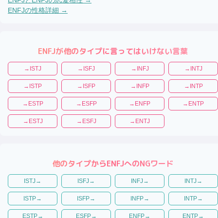
ENFJ
の性格詳細 →
ENFJ
が他のタイプに言ってはいけない言葉
→
ISTJ
→
ISFJ
→
INFJ
→
INTJ
→
ISTP
→
ISFP
→
INFP
→
INTP
→
ESTP
→
ESFP
→
ENFP
→
ENTP
→
ESTJ
→
ESFJ
→
ENTJ
他のタイプから
ENFJ
へのNGワード
ISTJ
→
ISFJ
→
INFJ
→
INTJ
→
ISTP
→
ISFP
→
INFP
→
INTP
→
ESTP
→
ESFP
→
ENFP
→
ENTP
→