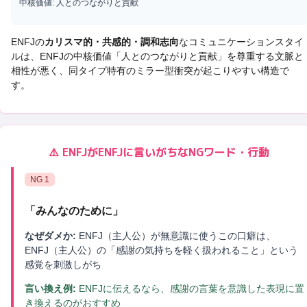
中核価値:
人とのつながりと貢献
ENFJ
の
カリスマ的・共感的・調和志向
なコミュニケーションスタイ
ルは、
ENFJ
の中核価値「
人とのつながりと貢献
」を尊重する文脈と
相性が悪く、
同タイプ特有のミラー型衝突
が起こりやすい構造で
す。
⚠️
ENFJ
が
ENFJ
に言いがちなNGワード・行動
NG
1
「
みんなのために
」
なぜダメか:
ENFJ（主人公）が無意識に使うこの口癖は、
ENFJ（主人公）の「感謝の気持ちを軽く扱われること」という
感覚を刺激しがち
言い換え例:
ENFJに伝えるなら、感謝の言葉を意識した表現に置
き換えるのがおすすめ