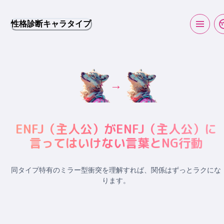
性格診断キャラタイプ
→
ENFJ
（
主人公
）が
ENFJ
（
主人公
）に
言ってはいけない言葉とNG行動
同タイプ特有のミラー型衝突
を理解すれば、関係はずっとラクにな
ります。