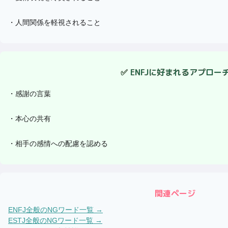
・
人間関係を軽視されること
✅
ENFJ
に好まれるアプロー
・
感謝の言葉
・
本心の共有
・
相手の感情への配慮を認める
関連ページ
ENFJ
全般のNGワード一覧 →
ESTJ
全般のNGワード一覧 →