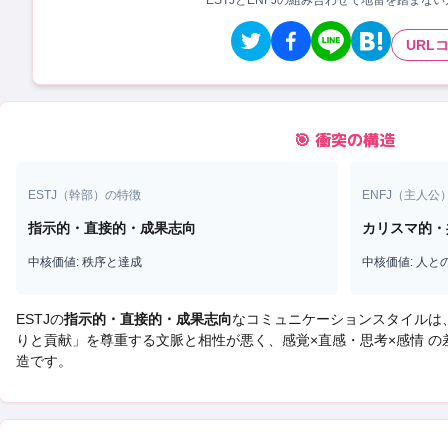
ESTJとENFJの組み合わせで地雷を踏まな
URL
🎯 衝突の構造
ESTJ
（
幹部
）の特徴
ENFJ
（
主人公
指示的・直接的・成果志向
カリスマ的・
中核価値:
秩序と達成
中核価値:
人と
ESTJ
の
指示的・直接的・成果志向
なコミュニケーションスタイルは
りと貢献
」を尊重する文脈と相性が悪く、
感覚×直感・思考×感情 
造です。