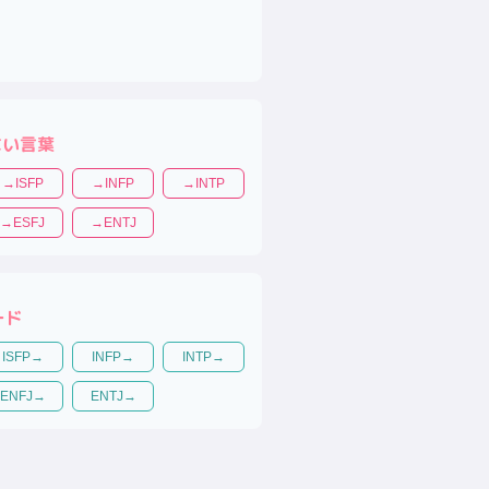
ない言葉
→
ISFP
→
INFP
→
INTP
→
ESFJ
→
ENTJ
ード
ISFP
→
INFP
→
INTP
→
ENFJ
→
ENTJ
→