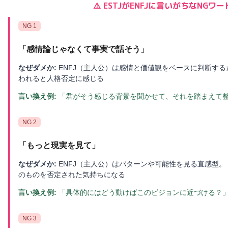
⚠️
ESTJ
が
ENFJ
に言いがちなNGワー
NG
1
「
感情論じゃなくて事実で話そう
」
なぜダメか:
ENFJ（主人公）は感情と価値観をベースに判断す
われると人格否定に感じる
言い換え例:
「君がそう感じる背景を聞かせて、それを踏まえて
NG
2
「
もっと現実を見て
」
なぜダメか:
ENFJ（主人公）はパターンや可能性を見る直感型
のものを否定された気持ちになる
言い換え例:
「具体的にはどう動けばこのビジョンに近づける？
NG
3