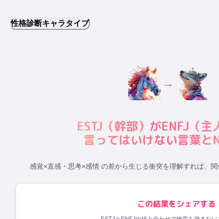
性格診断キャラタイプ
→
ESTJ
（
幹部
）が
ENFJ
（
主
言ってはいけない言葉とN
感覚×直感・思考×感情 の差から生じる衝突
を理解すれば、関
この結果をシェアする