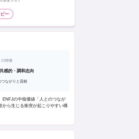
い方法をシェア
コピー
）の特徴
共感的・調和志向
のつながりと貢献
、
ENFJ
の中核価値「
人とのつなが
の差から生じる衝突
が起こりやすい構