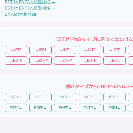
ESTJ
と
ENFJ
の相性詳細 →
ESTJ
と
ENFJ
の恋愛相性 →
ENFJ
の性格詳細 →
ESTJ
が他のタイプに言ってはいけ
→
ISTJ
→
ISFJ
→
INFJ
→
INTJ
→
ISTP
→
ESTP
→
ESFP
→
ENFP
→
ENTP
→
ESTJ
他のタイプから
ENFJ
へのNGワ
ISTJ
→
ISFJ
→
INFJ
→
INTJ
→
ISTP
→
ESTP
→
ESFP
→
ENFP
→
ENTP
→
ESFJ
→