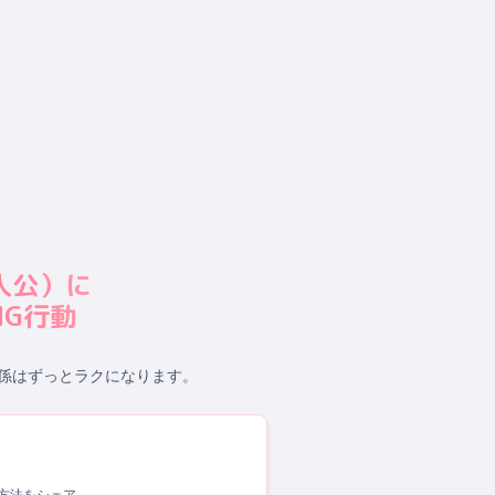
人公
）に
G行動
係はずっとラクになります。