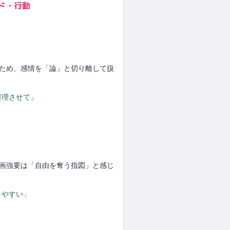
ド・行動
るため、感情を「論」と切り離して扱
整理させて」
計画強要は「自由を奪う指図」と感じ
きやすい」