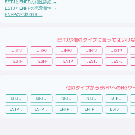
ESTJ
と
ENFP
の相性詳細 →
ESTJ
と
ENFP
の恋愛相性 →
ENFP
の性格詳細 →
ESTJ
が他のタイプに言ってはいけ
→
ISTJ
→
ISFJ
→
INFJ
→
INTJ
→
ISTP
→
ESTP
→
ESFP
→
ENTP
→
ESTJ
→
ESFJ
他のタイプから
ENFP
へのNGワ
ISTJ
→
ISFJ
→
INFJ
→
INTJ
→
ISTP
→
ESTP
→
ESFP
→
ENFP
→
ENTP
→
ESFJ
→