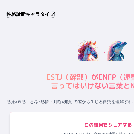
性格診断キャラタイプ
→
ESTJ
（
幹部
）が
ENFP
（
運
言ってはいけない言葉とN
感覚×直感・思考×感情・判断×知覚 の差から生じる衝突
を理解すれ
この結果をシェアする