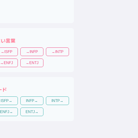
ない言葉
→
ISFP
→
INFP
→
INTP
→
ENFJ
→
ENTJ
ード
ISFP
→
INFP
→
INTP
→
ENFJ
→
ENTJ
→