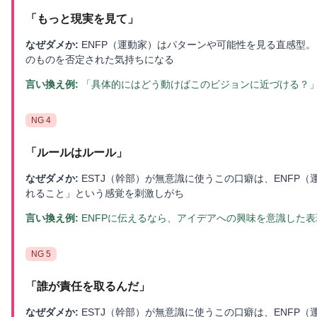
「
もっと現実を見て
」
なぜダメか:
ENFP（運動家）はパターンや可能性を見る直感型
のものを否定された気持ちになる
言い換え例:
「具体的にはどう動けばこのビジョンに近づける？
NG
4
「
ルールはルール
」
なぜダメか:
ESTJ（幹部）が無意識に使うこの口癖は、ENFP
れること」という感覚を刺激しがち
言い換え例:
ENFPに伝えるなら、アイデアへの興味を意識した
NG
5
「
誰が責任を取るんだ
」
なぜダメか:
ESTJ（幹部）が無意識に使うこの口癖は、ENFP