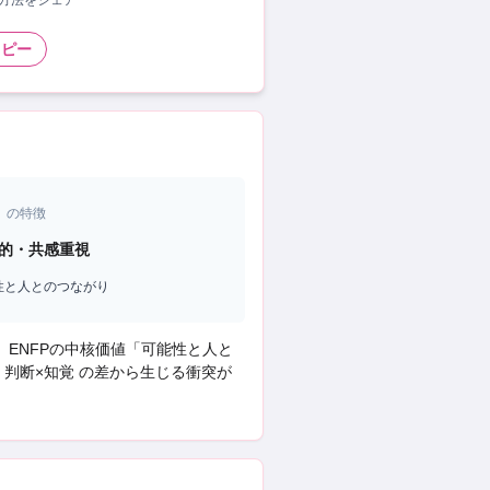
い方法をシェア
コピー
）の特徴
的・共感重視
性と人とのつながり
、
ENFP
の中核価値「
可能性と人と
・判断×知覚 の差から生じる衝突
が