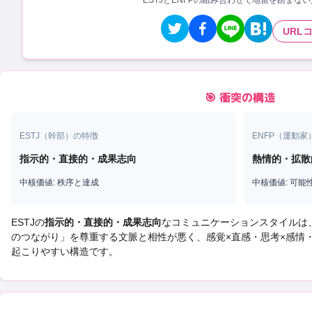
ESTJとENFPの組み合わせで地雷を踏まな
URL
🎯 衝突の構造
ESTJ
（
幹部
）の特徴
ENFP
（
運動家
指示的・直接的・成果志向
熱情的・拡散
中核価値:
秩序と達成
中核価値:
可能
ESTJ
の
指示的・直接的・成果志向
なコミュニケーションスタイルは
のつながり
」を尊重する文脈と相性が悪く、
感覚×直感・思考×感情
起こりやすい構造です。