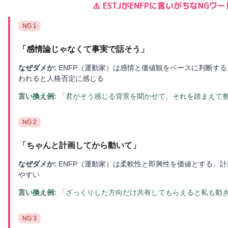
⚠️
ESTJ
が
ENFP
に言いがちなNGワー
NG
1
「
感情論じゃなくて事実で話そう
」
なぜダメか:
ENFP（運動家）は感情と価値観をベースに判断す
われると人格否定に感じる
言い換え例:
「君がそう感じる背景を聞かせて、それを踏まえて
NG
2
「
ちゃんと計画してから動いて
」
なぜダメか:
ENFP（運動家）は柔軟性と即興性を価値とする。
やすい
言い換え例:
「ざっくりした方向だけ共有してもらえると私も動
NG
3