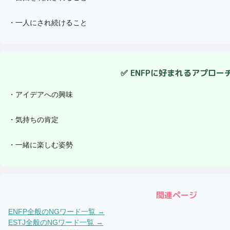
・
一人にされ続けること
✅
ENFP
に好まれるアプロー
・
アイデアへの興味
・
気持ちの肯定
・
一緒に楽しむ姿勢
関連ページ
ENFP
全般のNGワード一覧 →
ESTJ
全般のNGワード一覧 →