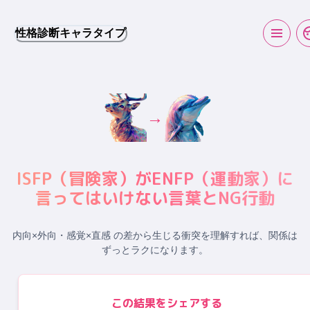
性格診断キャラタイプ
→
ISFP
（
冒険家
）が
ENFP
（
運動家
）に
言ってはいけない言葉とNG行動
内向×外向・感覚×直感 の差から生じる衝突
を理解すれば、関係は
ずっとラクになります。
この結果をシェアする