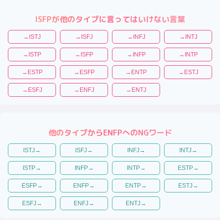
ISFP
が他のタイプに言ってはいけない言葉
→
ISTJ
→
ISFJ
→
INFJ
→
INTJ
→
ISTP
→
ISFP
→
INFP
→
INTP
→
ESTP
→
ESFP
→
ENTP
→
ESTJ
→
ESFJ
→
ENFJ
→
ENTJ
他のタイプから
ENFP
へのNGワード
ISTJ
→
ISFJ
→
INFJ
→
INTJ
→
ISTP
→
INFP
→
INTP
→
ESTP
→
ESFP
→
ENFP
→
ENTP
→
ESTJ
→
ESFJ
→
ENFJ
→
ENTJ
→