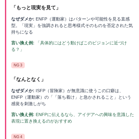
「
もっと現実を見て
」
なぜダメか:
ENFP（運動家）はパターンや可能性を見る直感
型。「現実」を強調されると思考様式そのものを否定された気
持ちになる
言い換え例:
「具体的にはどう動けばこのビジョンに近づけ
る？」
NG
3
「
なんとなく
」
なぜダメか:
ISFP（冒険家）が無意識に使うこの口癖は、
ENFP（運動家）の「「落ち着け」と急かされること」という
感覚を刺激しがち
言い換え例:
ENFPに伝えるなら、アイデアへの興味を意識した
表現に置き換えるのがおすすめ
NG
4