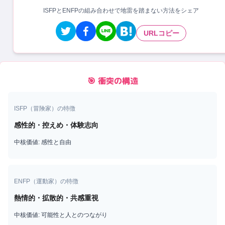
ISFPとENFPの組み合わせで地雷を踏まない方法をシェア
URLコピー
🎯 衝突の構造
ISFP
（
冒険家
）の特徴
感性的・控えめ・体験志向
中核価値:
感性と自由
ENFP
（
運動家
）の特徴
熱情的・拡散的・共感重視
中核価値:
可能性と人とのつながり