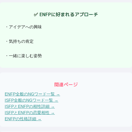
✅
ENFP
に好まれるアプローチ
・
アイデアへの興味
・
気持ちの肯定
・
一緒に楽しむ姿勢
関連ページ
ENFP
全般のNGワード一覧 →
ISFP
全般のNGワード一覧 →
ISFP
と
ENFP
の相性詳細 →
ISFP
と
ENFP
の恋愛相性 →
ENFP
の性格詳細 →