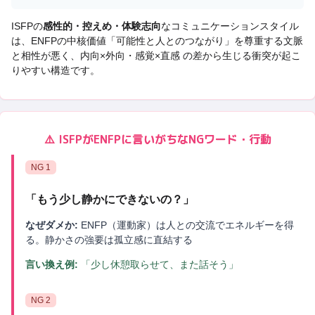
ISFP
の
感性的・控えめ・体験志向
なコミュニケーションスタイル
は、
ENFP
の中核価値「
可能性と人とのつながり
」を尊重する文脈
と相性が悪く、
内向×外向・感覚×直感 の差から生じる衝突
が起こ
りやすい構造です。
⚠️
ISFP
が
ENFP
に言いがちなNGワード・行動
NG
1
「
もう少し静かにできないの？
」
なぜダメか:
ENFP（運動家）は人との交流でエネルギーを得
る。静かさの強要は孤立感に直結する
言い換え例:
「少し休憩取らせて、また話そう」
NG
2