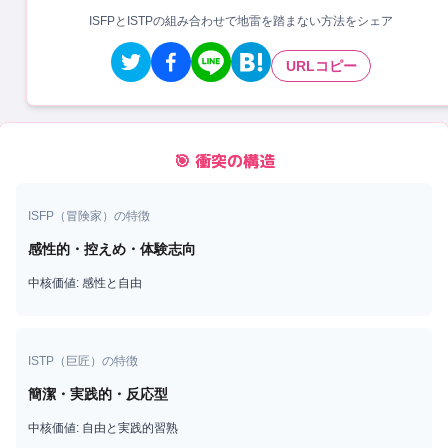
ISFPとISTPの組み合わせで地雷を踏まない方法をシェア
URLコピー
🎯 衝突の構造
ISFP
（
冒険家
）の特徴
感性的・控えめ・体験志向
中核価値:
感性と自由
ISTP
（
巨匠
）の特徴
簡潔・実践的・反応型
中核価値:
自由と実践的習熟