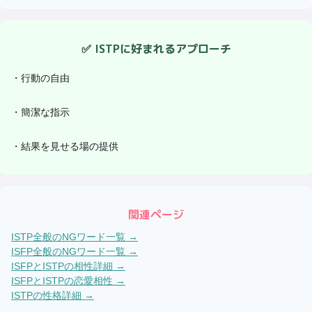
✅
ISTP
に好まれるアプローチ
・
行動の自由
・
簡潔な指示
・
結果を見せる場の提供
関連ページ
ISTP
全般のNGワード一覧 →
ISFP
全般のNGワード一覧 →
ISFP
と
ISTP
の相性詳細 →
ISFP
と
ISTP
の恋愛相性 →
ISTP
の性格詳細 →