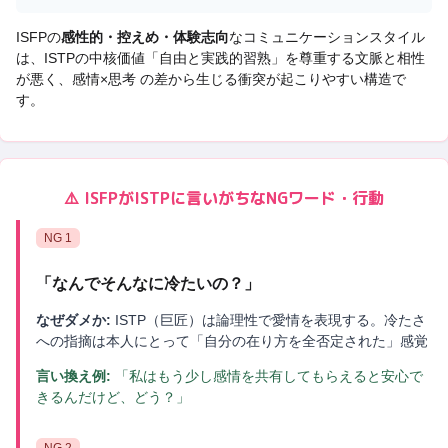
ISFP
の
感性的・控えめ・体験志向
なコミュニケーションスタイル
は、
ISTP
の中核価値「
自由と実践的習熟
」を尊重する文脈と相性
が悪く、
感情×思考 の差から生じる衝突
が起こりやすい構造で
す。
⚠️
ISFP
が
ISTP
に言いがちなNGワード・行動
NG
1
「
なんでそんなに冷たいの？
」
なぜダメか:
ISTP（巨匠）は論理性で愛情を表現する。冷たさ
への指摘は本人にとって「自分の在り方を全否定された」感覚
言い換え例:
「私はもう少し感情を共有してもらえると安心で
きるんだけど、どう？」
NG
2