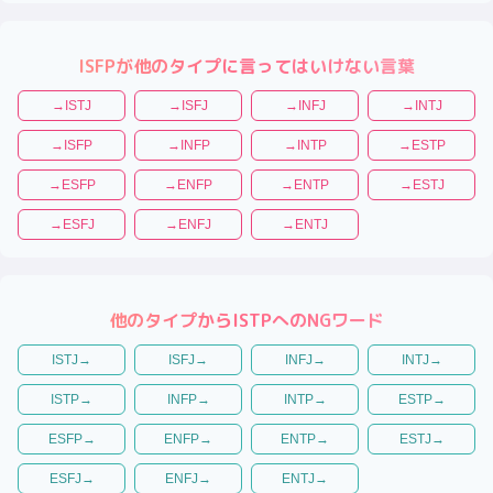
ISFP
が他のタイプに言ってはいけない言葉
→
ISTJ
→
ISFJ
→
INFJ
→
INTJ
→
ISFP
→
INFP
→
INTP
→
ESTP
→
ESFP
→
ENFP
→
ENTP
→
ESTJ
→
ESFJ
→
ENFJ
→
ENTJ
他のタイプから
ISTP
へのNGワード
ISTJ
→
ISFJ
→
INFJ
→
INTJ
→
ISTP
→
INFP
→
INTP
→
ESTP
→
ESFP
→
ENFP
→
ENTP
→
ESTJ
→
ESFJ
→
ENFJ
→
ENTJ
→