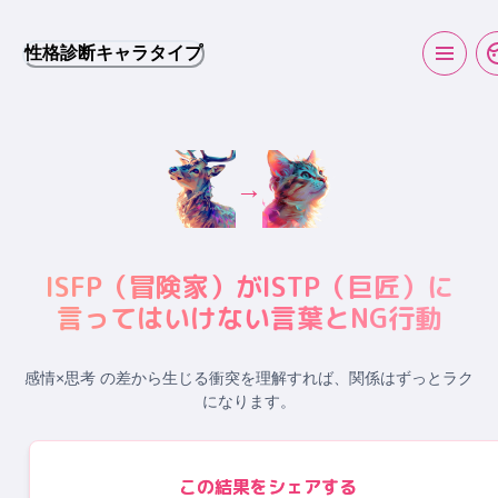
性格診断キャラタイプ
→
ISFP
（
冒険家
）が
ISTP
（
巨匠
）に
言ってはいけない言葉とNG行動
感情×思考 の差から生じる衝突
を理解すれば、関係はずっとラク
になります。
この結果をシェアする