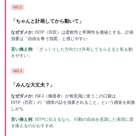
NG
2
「
ちゃんと計画してから動いて
」
なぜダメか:
ISTP（巨匠）は柔軟性と即興性を価値とする。計画
強要は「自由を奪う指図」と感じやすい
言い換え例:
「ざっくりした方向だけ共有してもらえると私も動
きやすい」
NG
3
「
みんな大丈夫？
」
なぜダメか:
ISFJ（擁護者）が無意識に使うこの口癖は、
ISTP（巨匠）の「感情の話を強要されること」という感覚を刺激
しがち
言い換え例:
ISTPに伝えるなら、行動の自由を意識した表現に置
き換えるのがおすすめ