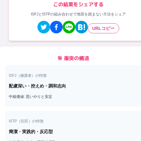
この結果をシェアする
ISFJとISTPの組み合わせで地雷を踏まない方法をシェア
URLコピー
🎯 衝突の構造
ISFJ
（
擁護者
）の特徴
配慮深い・控えめ・調和志向
中核価値:
思いやりと安定
ISTP
（
巨匠
）の特徴
簡潔・実践的・反応型