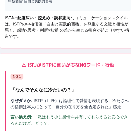
中核価値:
自由と実践的習熟
ISFJ
の
配慮深い・控えめ・調和志向
なコミュニケーションスタイル
は、
ISTP
の中核価値「
自由と実践的習熟
」を尊重する文脈と相性が
悪く、
感情×思考・判断×知覚 の差から生じる衝突
が起こりやすい構
造です。
⚠️
ISFJ
が
ISTP
に言いがちなNGワード・行動
NG
1
「
なんでそんなに冷たいの？
」
なぜダメか:
ISTP（巨匠）は論理性で愛情を表現する。冷たさへ
の指摘は本人にとって「自分の在り方を全否定された」感覚
言い換え例:
「私はもう少し感情を共有してもらえると安心でき
るんだけど、どう？」