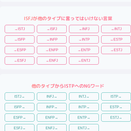
ISFJ
が他のタイプに言ってはいけない言葉
→
ISTJ
→
ISFJ
→
INFJ
→
INTJ
→
ISFP
→
INFP
→
INTP
→
ESTP
→
ESFP
→
ENFP
→
ENTP
→
ESTJ
→
ESFJ
→
ENFJ
→
ENTJ
他のタイプから
ISTP
へのNGワード
ISTJ
→
INFJ
→
INTJ
→
ISTP
→
ISFP
→
INFP
→
INTP
→
ESTP
→
ESFP
→
ENFP
→
ENTP
→
ESTJ
→
ESFJ
→
ENFJ
→
ENTJ
→