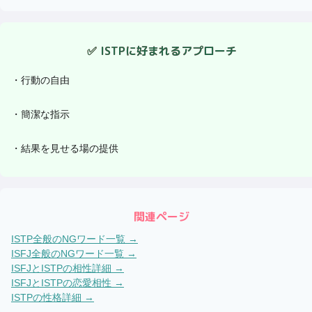
✅
ISTP
に好まれるアプローチ
・
行動の自由
・
簡潔な指示
・
結果を見せる場の提供
関連ページ
ISTP
全般のNGワード一覧 →
ISFJ
全般のNGワード一覧 →
ISFJ
と
ISTP
の相性詳細 →
ISFJ
と
ISTP
の恋愛相性 →
ISTP
の性格詳細 →