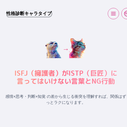
性格診断キャラタイプ
→
ISFJ
（
擁護者
）が
ISTP
（
巨匠
）に
言ってはいけない言葉とNG行動
感情×思考・判断×知覚 の差から生じる衝突
を理解すれば、関係はず
っとラクになります。