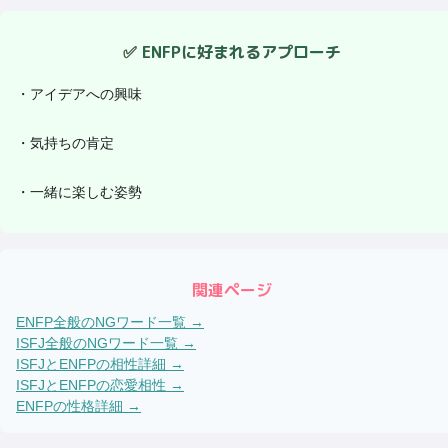
✅
ENFP
に好まれるアプローチ
・
アイデアへの興味
・
気持ちの肯定
・
一緒に楽しむ姿勢
関連ページ
ENFP
全般のNGワード一覧 →
ISFJ
全般のNGワード一覧 →
ISFJ
と
ENFP
の相性詳細 →
ISFJ
と
ENFP
の恋愛相性 →
ENFP
の性格詳細 →