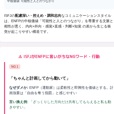
中核価値:
可能性と人とのつながり
ISFJ
の
配慮深い・控えめ・調和志向
なコミュニケーションスタイル
は、
ENFP
の中核価値「
可能性と人とのつながり
」を尊重する文脈と
相性が悪く、
内向×外向・感覚×直感・判断×知覚 の差から生じる衝
突
が起こりやすい構造です。
⚠️
ISFJ
が
ENFP
に言いがちなNGワード・行動
NG
1
「
ちゃんと計画してから動いて
」
なぜダメか:
ENFP（運動家）は柔軟性と即興性を価値とする。計
画強要は「自由を奪う指図」と感じやすい
言い換え例:
「ざっくりした方向だけ共有してもらえると私も動
きやすい」