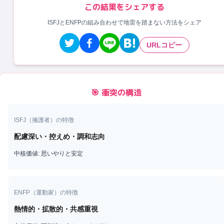
この結果をシェアする
ISFJとENFPの組み合わせで地雷を踏まない方法をシェア
URLコピー
🎯 衝突の構造
ISFJ
（
擁護者
）の特徴
配慮深い・控えめ・調和志向
中核価値:
思いやりと安定
ENFP
（
運動家
）の特徴
熱情的・拡散的・共感重視