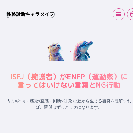
性格診断キャラタイプ
→
ISFJ
（
擁護者
）が
ENFP
（
運動家
）に
言ってはいけない言葉とNG行動
内向×外向・感覚×直感・判断×知覚 の差から生じる衝突
を理解すれ
ば、関係はずっとラクになります。