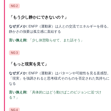
NG
2
「
もう少し静かにできないの？
」
なぜダメか:
ENFP（運動家）は人との交流でエネルギーを得る。
静かさの強要は孤立感に直結する
言い換え例:
「少し休憩取らせて、また話そう」
NG
3
「
もっと現実を見て
」
なぜダメか:
ENFP（運動家）はパターンや可能性を見る直感型。
「現実」を強調されると思考様式そのものを否定された気持ちに
なる
言い換え例:
「具体的にはどう動けばこのビジョンに近づけ
る？」
NG
4