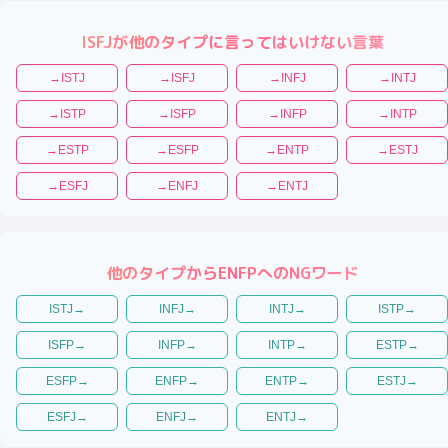
ISFJ
が他のタイプに言ってはいけない言葉
→
ISTJ
→
ISFJ
→
INFJ
→
INTJ
→
ISTP
→
ISFP
→
INFP
→
INTP
→
ESTP
→
ESFP
→
ENTP
→
ESTJ
→
ESFJ
→
ENFJ
→
ENTJ
他のタイプから
ENFP
へのNGワード
ISTJ
→
INFJ
→
INTJ
→
ISTP
→
ISFP
→
INFP
→
INTP
→
ESTP
→
ESFP
→
ENFP
→
ENTP
→
ESTJ
→
ESFJ
→
ENFJ
→
ENTJ
→