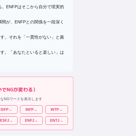
。ENFPはそこから自分で現実的
間が、ENFPとの関係を一段深く
ます。それを「一貫性がない」と責
ます。「あなたといると楽しい」は
かでNGが変わる）
なNGワードを表示します
ISFP
→
INFP
→
INTP
→
ESFJ
→
ENFJ
→
ENTJ
→