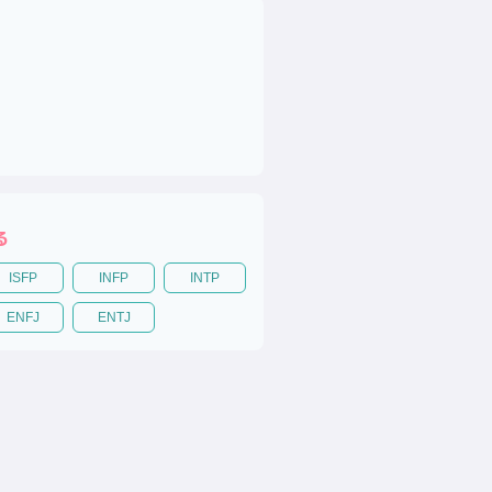
る
ISFP
INFP
INTP
ENFJ
ENTJ