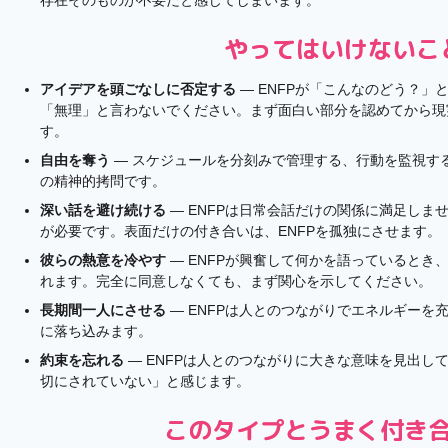
存在そのものが不要だと感じてしまいます。
やってはいけないこ
アイデアを頭ごなしに否定する
— ENFPが「こんなのどう？」
「無理」と言わないでください。まず面白い部分を認めてから現
す。
自由を奪う
— スケジュールを分刻みで管理する、行動を監視する
の精神的拷問です。
深い話を避け続ける
— ENFPは日常会話だけの関係に満足しま
が必要です。表面だけの付き合いは、ENFPを孤独にさせます。
彼らの熱意を冷やす
— ENFPが興奮して何かを語っているとき
れます。完全に同意しなくても、まず関心を示してください。
長期間一人にさせる
— ENFPは人とのつながりでエネルギーを
に落ち込みます。
約束を忘れる
— ENFPは人とのつながりに大きな意味を見出し
切にされていない」と感じます。
このタイプとうまく付き