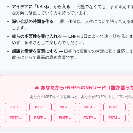
アイデアに「いいね」から入る
— 完璧でなくても、まず肯定する
な方向に修正していく力を持っています。
深い会話の時間を作る
— 夢、価値観、人生について語り合える瞬
します。
彼らの多面性を受け入れる
— ENFPは日によって違う顔を見せ
めず、多彩さとして楽しんでください。
感謝と愛情を言葉にする
— ENFPは言葉での肯定に強く反応し
彼らにとって最高の褒め言葉です。
🔥 あなたから
ENFP
へのNGワード（誰が言う
あなたのMBTIタイプを選ぶと、あなたが
ENFP
に対して言いがち
ISTJ
→
ISFJ
→
INFJ
→
INTJ
→
ISTP
→
ESTP
→
ESFP
→
ENFP
→
ENTP
→
ESTJ
→