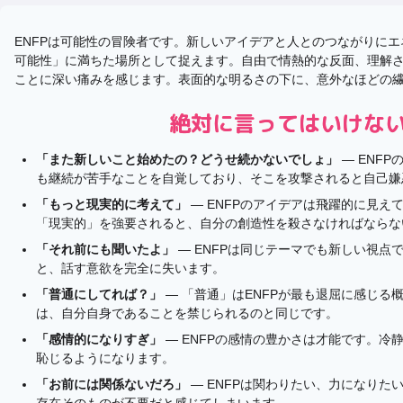
ENFPは可能性の冒険者です。新しいアイデアと人とのつながりに
可能性」に満ちた場所として捉えます。自由で情熱的な反面、理解
ことに深い痛みを感じます。表面的な明るさの下に、意外なほどの
絶対に言ってはいけな
「また新しいこと始めたの？どうせ続かないでしょ」
— ENF
も継続が苦手なことを自覚しており、そこを攻撃されると自己嫌
「もっと現実的に考えて」
— ENFPのアイデアは飛躍的に見え
「現実的」を強要されると、自分の創造性を殺さなければならな
「それ前にも聞いたよ」
— ENFPは同じテーマでも新しい視点
と、話す意欲を完全に失います。
「普通にしてれば？」
— 「普通」はENFPが最も退屈に感じる
は、自分自身であることを禁じられるのと同じです。
「感情的になりすぎ」
— ENFPの感情の豊かさは才能です。冷
恥じるようになります。
「お前には関係ないだろ」
— ENFPは関わりたい、力になりた