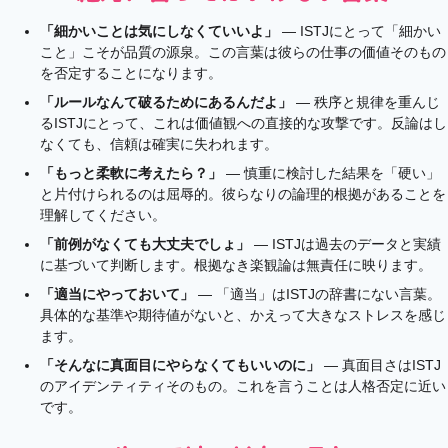
「細かいことは気にしなくていいよ」
— ISTJにとって「細かい
こと」こそが品質の源泉。この言葉は彼らの仕事の価値そのもの
を否定することになります。
「ルールなんて破るためにあるんだよ」
— 秩序と規律を重んじ
るISTJにとって、これは価値観への直接的な攻撃です。反論はし
なくても、信頼は確実に失われます。
「もっと柔軟に考えたら？」
— 慎重に検討した結果を「硬い」
と片付けられるのは屈辱的。彼らなりの論理的根拠があることを
理解してください。
「前例がなくても大丈夫でしょ」
— ISTJは過去のデータと実績
に基づいて判断します。根拠なき楽観論は無責任に映ります。
「適当にやっておいて」
— 「適当」はISTJの辞書にない言葉。
具体的な基準や期待値がないと、かえって大きなストレスを感じ
ます。
「そんなに真面目にやらなくてもいいのに」
— 真面目さはISTJ
のアイデンティティそのもの。これを言うことは人格否定に近い
です。