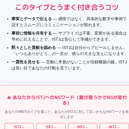
このタイプとうまく付き合うコツ
事実とデータで伝える
— 感情ではなく、具体的な数字や事例で
話すとスムーズにコミュニケーションが取れます。
事前に情報を共有する
— サプライズは不要。変更がある場合は
早めに伝えることで、ISTJは安心して準備ができます。
黙々とした貢献を認める
— ISTJは自分からアピールしません。
「いつもありがとう」の一言が、彼らの大きな支えになります。
一貫性を見せる
— 言動に矛盾がないことが信頼構築の鍵。ISTJ
は長い目であなたの行動を見ています。
🔥 あなたから
ISTJ
へのNGワード（誰が言うかでNGが変わ
る）
あなたのMBTIタイプを選ぶと、あなたが
ISTJ
に対して言いがちなNGワードを表
示します
ISTJ
→
ISFJ
→
INFJ
→
INTJ
→