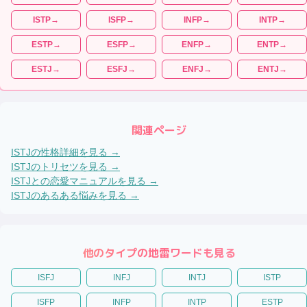
ISTP
→
ISFP
→
INFP
→
INTP
→
ESTP
→
ESFP
→
ENFP
→
ENTP
→
ESTJ
→
ESFJ
→
ENFJ
→
ENTJ
→
関連ページ
ISTJ
の性格詳細を見る →
ISTJ
のトリセツを見る →
ISTJ
との恋愛マニュアルを見る →
ISTJ
のあるある悩みを見る →
他のタイプの地雷ワードも見る
ISFJ
INFJ
INTJ
ISTP
ISFP
INFP
INTP
ESTP