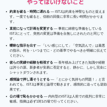
やってはいけないこと
約束を破る・時間に遅れる
— ISTJは約束を神聖なものと捉えま
す。一度でも破ると、信頼の回復に非常に長い時間がかかりま
す。
直前になって計画を変更する
— 事前に綿密な準備をしている
ISTJにとって、突然の変更は準備を台無しにされたのと同じで
す。
曖昧な指示を出す
— 「いい感じにして」「空気読んで」は最悪
の指示。何を・いつまでに・どの基準でやるべきか明確に伝えて
ください。
彼らの実績や経験を軽視する
— 長年積み上げてきた知識や経験
は誇りの源。新参者が安易に否定すると、静かに、しかし完全に
シャットダウンされます。
感情論で押し通そうとする
— 「とにかく気持ちの問題！」と言
われても、ISTJは事実と論理で動きます。感情的に迫っても逆効
果です。
公の場で恥をかかせる
— 内向型のISTJは人前での批判に非常に
敏感。指摘は必ず1対1の場で行ってください。