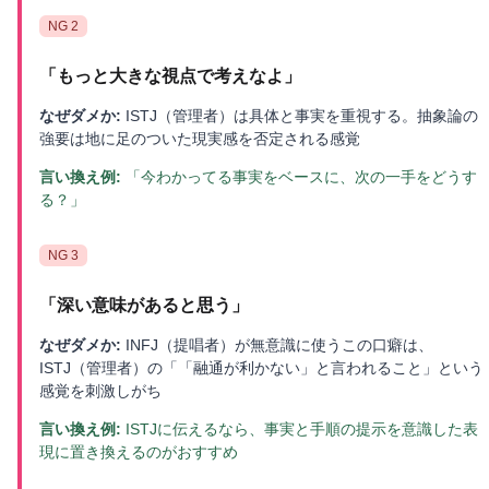
NG
2
「
もっと大きな視点で考えなよ
」
なぜダメか:
ISTJ（管理者）は具体と事実を重視する。抽象論の
強要は地に足のついた現実感を否定される感覚
言い換え例:
「今わかってる事実をベースに、次の一手をどうす
る？」
NG
3
「
深い意味があると思う
」
なぜダメか:
INFJ（提唱者）が無意識に使うこの口癖は、
ISTJ（管理者）の「「融通が利かない」と言われること」という
感覚を刺激しがち
言い換え例:
ISTJに伝えるなら、事実と手順の提示を意識した表
現に置き換えるのがおすすめ