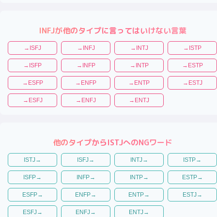
INFJ
が他のタイプに言ってはいけない言葉
→
ISFJ
→
INFJ
→
INTJ
→
ISTP
→
ISFP
→
INFP
→
INTP
→
ESTP
→
ESFP
→
ENFP
→
ENTP
→
ESTJ
→
ESFJ
→
ENFJ
→
ENTJ
他のタイプから
ISTJ
へのNGワード
ISTJ
→
ISFJ
→
INTJ
→
ISTP
→
ISFP
→
INFP
→
INTP
→
ESTP
→
ESFP
→
ENFP
→
ENTP
→
ESTJ
→
ESFJ
→
ENFJ
→
ENTJ
→