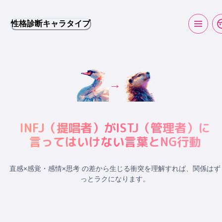
性格診断キャラタイプ
→
INFJ
（
提唱者
）が
ISTJ
（
管理者
）に
言ってはいけない言葉とNG行動
直感×感覚・感情×思考 の差から生じる衝突
を理解すれば、関係はず
っとラクになります。