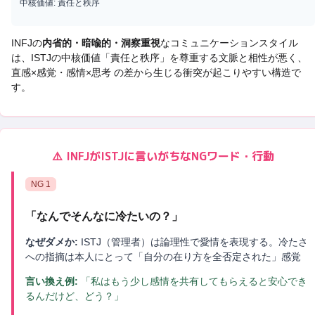
中核価値:
責任と秩序
INFJ
の
内省的・暗喩的・洞察重視
なコミュニケーションスタイル
は、
ISTJ
の中核価値「
責任と秩序
」を尊重する文脈と相性が悪く、
直感×感覚・感情×思考 の差から生じる衝突
が起こりやすい構造で
す。
⚠️
INFJ
が
ISTJ
に言いがちなNGワード・行動
NG
1
「
なんでそんなに冷たいの？
」
なぜダメか:
ISTJ（管理者）は論理性で愛情を表現する。冷たさ
への指摘は本人にとって「自分の在り方を全否定された」感覚
言い換え例:
「私はもう少し感情を共有してもらえると安心でき
るんだけど、どう？」