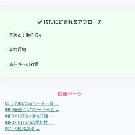
✅
ISTJ
に好まれるアプローチ
・
事実と手順の提示
・
事前通知
・
責任感への敬意
関連ページ
ISTJ
全般のNGワード一覧 →
INFJ
全般のNGワード一覧 →
INFJ
と
ISTJ
の相性詳細 →
INFJ
と
ISTJ
の恋愛相性 →
ISTJ
の性格詳細 →