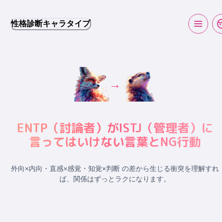
性格診断キャラタイプ
→
ENTP
（
討論者
）が
ISTJ
（
管理者
）に
言ってはいけない言葉とNG行動
外向×内向・直感×感覚・知覚×判断 の差から生じる衝突
を理解すれ
ば、関係はずっとラクになります。