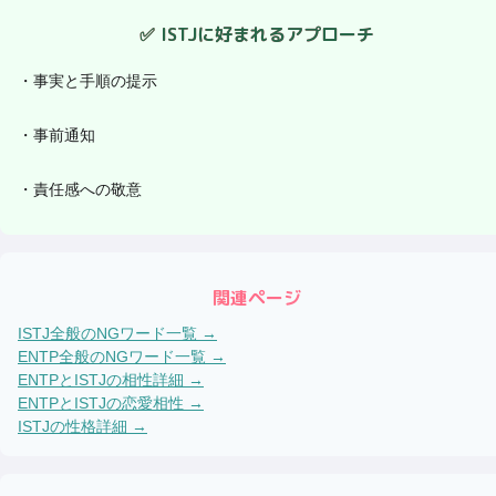
✅
ISTJ
に好まれるアプローチ
・
事実と手順の提示
・
事前通知
・
責任感への敬意
関連ページ
ISTJ
全般のNGワード一覧 →
ENTP
全般のNGワード一覧 →
ENTP
と
ISTJ
の相性詳細 →
ENTP
と
ISTJ
の恋愛相性 →
ISTJ
の性格詳細 →