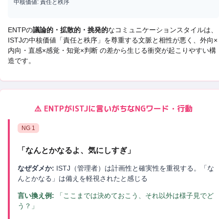
中核価値:
責任と秩序
ENTP
の
議論的・拡散的・挑発的
なコミュニケーションスタイルは、
ISTJ
の中核価値「
責任と秩序
」を尊重する文脈と相性が悪く、
外向×
内向・直感×感覚・知覚×判断 の差から生じる衝突
が起こりやすい構
造です。
⚠️
ENTP
が
ISTJ
に言いがちなNGワード・行動
NG
1
「
なんとかなるよ、気にしすぎ
」
なぜダメか:
ISTJ（管理者）は計画性と確実性を重視する。「な
んとかなる」は備えを軽視されたと感じる
言い換え例:
「ここまでは決めておこう、それ以外は様子見でど
う？」