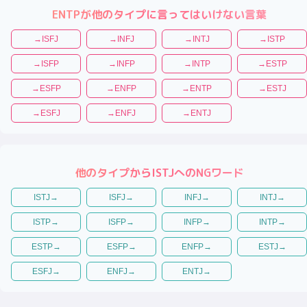
ENTP
が他のタイプに言ってはいけない言葉
→
ISFJ
→
INFJ
→
INTJ
→
ISTP
→
ISFP
→
INFP
→
INTP
→
ESTP
→
ESFP
→
ENFP
→
ENTP
→
ESTJ
→
ESFJ
→
ENFJ
→
ENTJ
他のタイプから
ISTJ
へのNGワード
ISTJ
→
ISFJ
→
INFJ
→
INTJ
→
ISTP
→
ISFP
→
INFP
→
INTP
→
ESTP
→
ESFP
→
ENFP
→
ESTJ
→
ESFJ
→
ENFJ
→
ENTJ
→