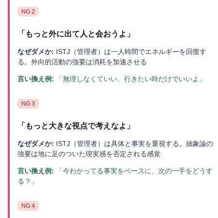
NG
2
「
もっと外に出て人と会おうよ
」
なぜダメか:
ISTJ（管理者）は一人時間でエネルギーを回復す
る。外向的活動の強要は消耗を加速させる
言い換え例:
「無理しなくていい、行きたい時だけでいいよ」
NG
3
「
もっと大きな視点で考えなよ
」
なぜダメか:
ISTJ（管理者）は具体と事実を重視する。抽象論の
強要は地に足のついた現実感を否定される感覚
言い換え例:
「今わかってる事実をベースに、次の一手をどうす
る？」
NG
4