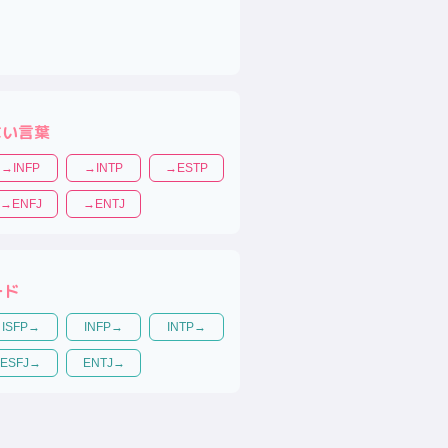
ない言葉
→
INFP
→
INTP
→
ESTP
→
ENFJ
→
ENTJ
ード
ISFP
→
INFP
→
INTP
→
ESFJ
→
ENTJ
→