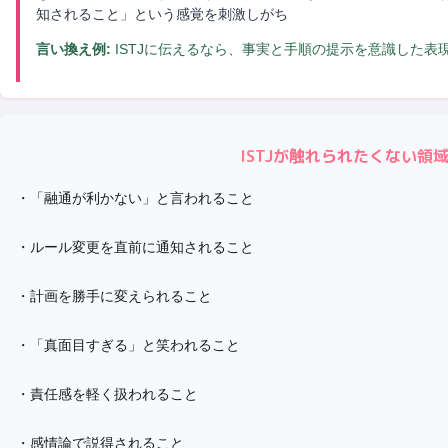
知されること」という感覚を刺激しがち
言い換え例:
ISTJに伝えるなら、事実と手順の提示を意識した表
ISTJ
が触れられたくない領
・
「融通が利かない」と言われること
・
ルール変更を直前に通知されること
・
計画を勝手に変えられること
・
「真面目すぎる」と笑われること
・
責任感を軽く扱われること
・
感情論で説得されること