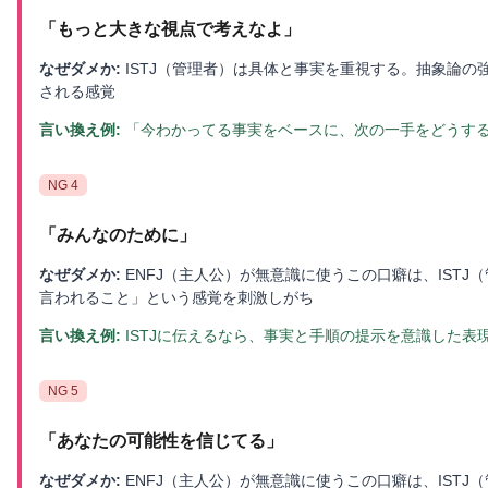
「
もっと大きな視点で考えなよ
」
なぜダメか:
ISTJ（管理者）は具体と事実を重視する。抽象論
される感覚
言い換え例:
「今わかってる事実をベースに、次の一手をどうす
NG
4
「
みんなのために
」
なぜダメか:
ENFJ（主人公）が無意識に使うこの口癖は、IST
言われること」という感覚を刺激しがち
言い換え例:
ISTJに伝えるなら、事実と手順の提示を意識した表
NG
5
「
あなたの可能性を信じてる
」
なぜダメか:
ENFJ（主人公）が無意識に使うこの口癖は、IST