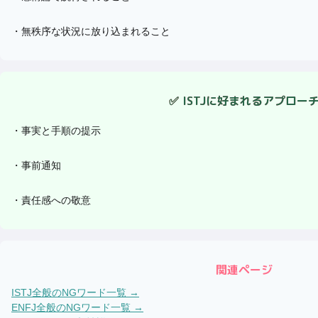
・
無秩序な状況に放り込まれること
✅
ISTJ
に好まれるアプロー
・
事実と手順の提示
・
事前通知
・
責任感への敬意
関連ページ
ISTJ
全般のNGワード一覧 →
ENFJ
全般のNGワード一覧 →