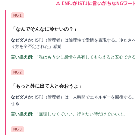
⚠️
ENFJ
が
ISTJ
に言いがちなNGワー
NG
1
「
なんでそんなに冷たいの？
」
なぜダメか:
ISTJ（管理者）は論理性で愛情を表現する。冷た
り方を全否定された」感覚
言い換え例:
「私はもう少し感情を共有してもらえると安心でき
NG
2
「
もっと外に出て人と会おうよ
」
なぜダメか:
ISTJ（管理者）は一人時間でエネルギーを回復す
せる
言い換え例:
「無理しなくていい、行きたい時だけでいいよ」
NG
3