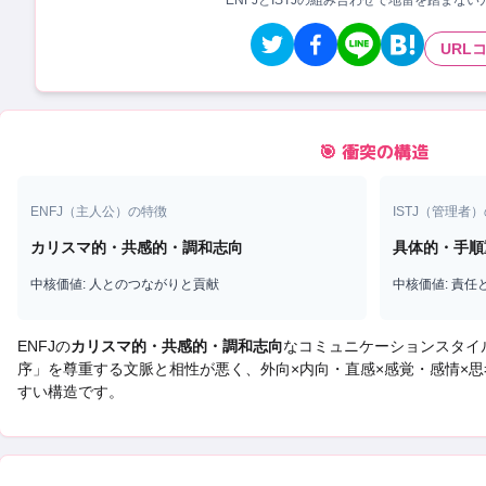
ENFJとISTJの組み合わせで地雷を踏まな
URL
🎯 衝突の構造
ENFJ
（
主人公
）の特徴
ISTJ
（
管理者
）
カリスマ的・共感的・調和志向
具体的・手順
中核価値:
人とのつながりと貢献
中核価値:
責任
ENFJ
の
カリスマ的・共感的・調和志向
なコミュニケーションスタイ
序
」を尊重する文脈と相性が悪く、
外向×内向・直感×感覚・感情×思
すい構造です。