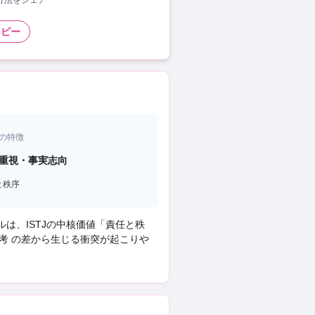
い方法をシェア
コピー
の特徴
重視・事実志向
と秩序
ルは、
ISTJ
の中核価値「
責任と秩
考 の差から生じる衝突
が起こりや