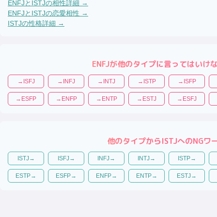
ENFJ
と
ISTJ
の相性詳細 →
ENFJ
と
ISTJ
の恋愛相性 →
ISTJ
の性格詳細 →
ENFJ
が他のタイプに言ってはいけ
→
ISFJ
→
INFJ
→
INTJ
→
ISTP
→
ISFP
→
ESFP
→
ENFP
→
ENTP
→
ESTJ
→
ESFJ
他のタイプから
ISTJ
へのNGワ
ISTJ
→
ISFJ
→
INFJ
→
INTJ
→
ISTP
→
ESTP
→
ESFP
→
ENFP
→
ENTP
→
ESTJ
→