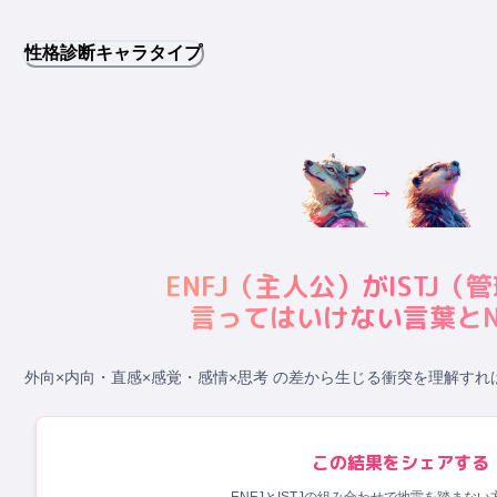
性格診断キャラタイプ
→
ENFJ
（
主人公
）が
ISTJ
（
管
言ってはいけない言葉とN
外向×内向・直感×感覚・感情×思考 の差から生じる衝突
を理解すれ
この結果をシェアする