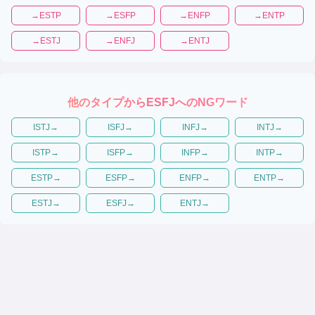
→
ESTP
→
ESFP
→
ENFP
→
ENTP
→
ESTJ
→
ENFJ
→
ENTJ
他のタイプから
ESFJ
へのNGワード
ISTJ
→
ISFJ
→
INFJ
→
INTJ
→
ISTP
→
ISFP
→
INFP
→
INTP
→
ESTP
→
ESFP
→
ENFP
→
ENTP
→
ESTJ
→
ESFJ
→
ENTJ
→