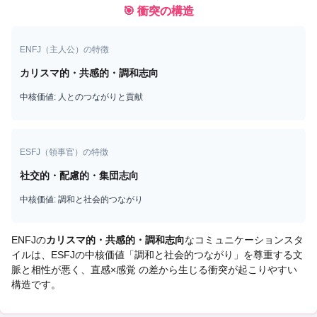
🎯 衝突の構造
ENFJ
（
主人公
）の特徴
カリスマ的・共感的・調和志向
中核価値:
人とのつながりと貢献
ESFJ
（
領事官
）の特徴
社交的・配慮的・集団志向
中核価値:
調和と社会的つながり
ENFJ
の
カリスマ的・共感的・調和志向
なコミュニケーションスタ
イルは、
ESFJ
の中核価値「
調和と社会的つながり
」を尊重する文
脈と相性が悪く、
直感×感覚 の差から生じる衝突
が起こりやすい
構造です。