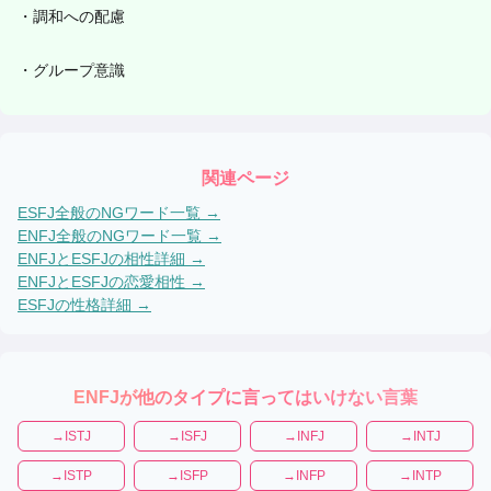
・
調和への配慮
・
グループ意識
関連ページ
ESFJ
全般のNGワード一覧 →
ENFJ
全般のNGワード一覧 →
ENFJ
と
ESFJ
の相性詳細 →
ENFJ
と
ESFJ
の恋愛相性 →
ESFJ
の性格詳細 →
ENFJ
が他のタイプに言ってはいけない言葉
→
ISTJ
→
ISFJ
→
INFJ
→
INTJ
→
ISTP
→
ISFP
→
INFP
→
INTP