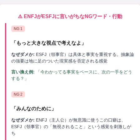
⚠️
ENFJ
が
ESFJ
に言いがちなNGワード・行動
NG
1
「
もっと大きな視点で考えなよ
」
なぜダメか:
ESFJ（領事官）は具体と事実を重視する。抽象論
の強要は地に足のついた現実感を否定される感覚
言い換え例:
「今わかってる事実をベースに、次の一手をどう
する？」
NG
2
「
みんなのために
」
なぜダメか:
ENFJ（主人公）が無意識に使うこの口癖は、
ESFJ（領事官）の「無視されること」という感覚を刺激しが
ち