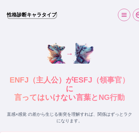
性格診断キャラタイプ
→
ENFJ
（
主人公
）が
ESFJ
（
領事官
）
に
言ってはいけない言葉とNG行動
直感×感覚 の差から生じる衝突
を理解すれば、関係はずっとラク
になります。