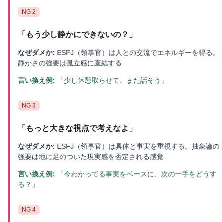
NG
2
「
もう少し静かにできないの？
」
なぜダメか:
ESFJ（領事官）は人との交流でエネルギーを得る。
静かさの強要は孤立感に直結する
言い換え例:
「少し休憩取らせて、また話そう」
NG
3
「
もっと大きな視点で考えなよ
」
なぜダメか:
ESFJ（領事官）は具体と事実を重視する。抽象論の
強要は地に足のついた現実感を否定される感覚
言い換え例:
「今わかってる事実をベースに、次の一手をどうす
る？」
NG
4