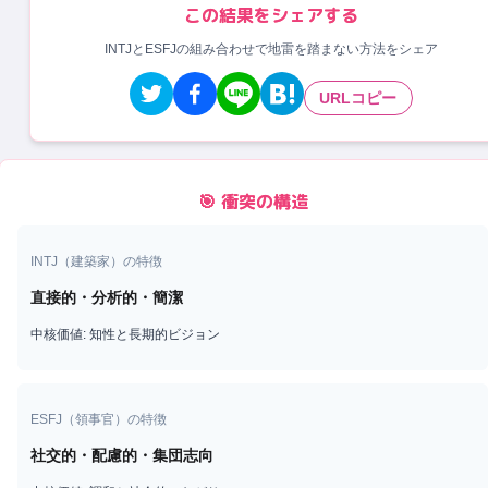
この結果をシェアする
INTJとESFJの組み合わせで地雷を踏まない方法をシェア
URLコピー
🎯 衝突の構造
INTJ
（
建築家
）の特徴
直接的・分析的・簡潔
中核価値:
知性と長期的ビジョン
ESFJ
（
領事官
）の特徴
社交的・配慮的・集団志向