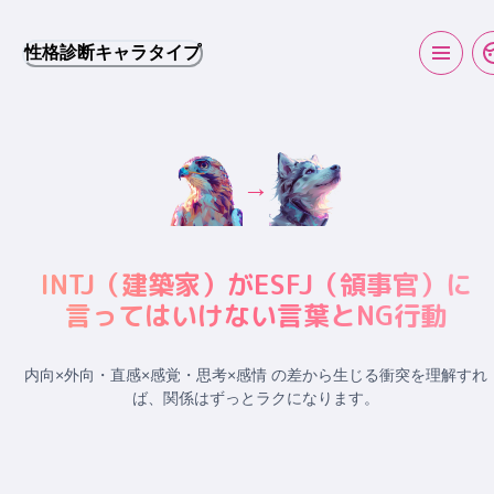
性格診断キャラタイプ
→
INTJ
（
建築家
）が
ESFJ
（
領事官
）に
言ってはいけない言葉とNG行動
内向×外向・直感×感覚・思考×感情 の差から生じる衝突
を理解すれ
ば、関係はずっとラクになります。