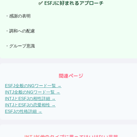
✅
ESFJ
に好まれるアプローチ
・
感謝の表明
・
調和への配慮
・
グループ意識
関連ページ
ESFJ
全般のNGワード一覧 →
INTJ
全般のNGワード一覧 →
INTJ
と
ESFJ
の相性詳細 →
INTJ
と
ESFJ
の恋愛相性 →
ESFJ
の性格詳細 →
INTJ
が他のタイプに言ってはいけない言葉