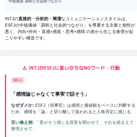
中核価値:
調和と社会的つながり
INTJ
の
直接的・分析的・簡潔
なコミュニケーションスタイルは、
ESFJ
の中核価値「
調和と社会的つながり
」を尊重する文脈と相性が
悪く、
内向×外向・直感×感覚・思考×感情 の差から生じる衝突
が起
こりやすい構造です。
⚠️
INTJ
が
ESFJ
に言いがちなNGワード・行動
NG
1
「
感情論じゃなくて事実で話そう
」
なぜダメか:
ESFJ（領事官）は感情と価値観をベースに判断する
ため、感情を「論」と切り離して扱われると人格否定に感じる
言い換え例:
「君がそう感じる背景を聞かせて、それを踏まえて
整理させて」