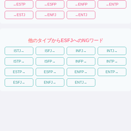
→
ESTP
→
ESFP
→
ENFP
→
ENTP
→
ESTJ
→
ENFJ
→
ENTJ
他のタイプから
ESFJ
へのNGワード
ISTJ
→
ISFJ
→
INFJ
→
INTJ
→
ISTP
→
ISFP
→
INFP
→
INTP
→
ESTP
→
ESFP
→
ENFP
→
ENTP
→
ESFJ
→
ENFJ
→
ENTJ
→