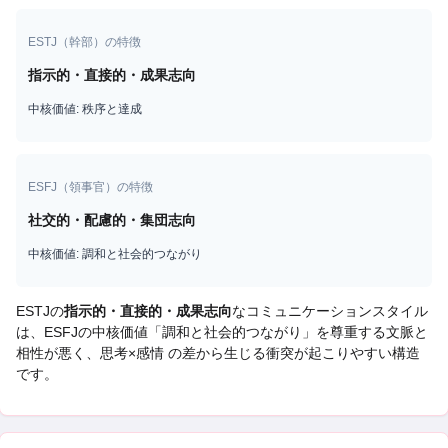
ESTJ
（
幹部
）の特徴
指示的・直接的・成果志向
中核価値:
秩序と達成
ESFJ
（
領事官
）の特徴
社交的・配慮的・集団志向
中核価値:
調和と社会的つながり
ESTJ
の
指示的・直接的・成果志向
なコミュニケーションスタイル
は、
ESFJ
の中核価値「
調和と社会的つながり
」を尊重する文脈と
相性が悪く、
思考×感情 の差から生じる衝突
が起こりやすい構造
です。