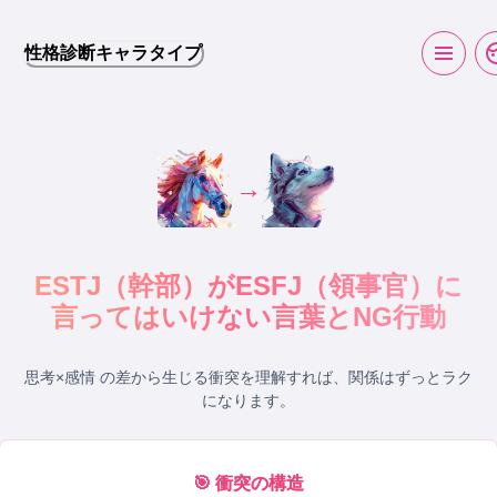
性格診断キャラタイプ
→
ESTJ
（
幹部
）が
ESFJ
（
領事官
）に
言ってはいけない言葉とNG行動
思考×感情 の差から生じる衝突
を理解すれば、関係はずっとラク
になります。
🎯 衝突の構造