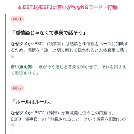
⚠️
ESTJ
が
ESFJ
に言いがちなNGワード・行動
NG
1
「
感情論じゃなくて事実で話そう
」
なぜダメか:
ESFJ（領事官）は感情と価値観をベースに判断す
るため、感情を「論」と切り離して扱われると人格否定に感じ
る
言い換え例:
「君がそう感じる背景を聞かせて、それを踏まえ
て整理させて」
NG
2
「
ルールはルール
」
なぜダメか:
ESTJ（幹部）が無意識に使うこの口癖は、
ESFJ（領事官）の「無視されること」という感覚を刺激しが
ち