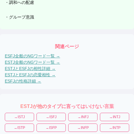
・
調和への配慮
・
グループ意識
関連ページ
ESFJ
全般のNGワード一覧 →
ESTJ
全般のNGワード一覧 →
ESTJ
と
ESFJ
の相性詳細 →
ESTJ
と
ESFJ
の恋愛相性 →
ESFJ
の性格詳細 →
ESTJ
が他のタイプに言ってはいけない言葉
→
ISTJ
→
ISFJ
→
INFJ
→
INTJ
→
ISTP
→
ISFP
→
INFP
→
INTP