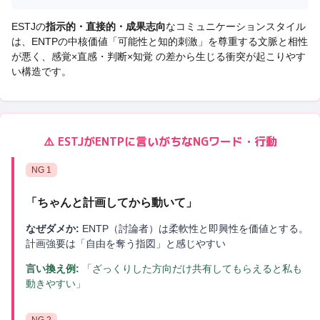
ESTJ
の
指示的・直接的・成果志向
なコミュニケーションスタイル
は、
ENTP
の中核価値「
可能性と知的刺激
」を尊重する文脈と相性
が悪く、
感覚×直感・判断×知覚 の差から生じる衝突
が起こりやす
い構造です。
⚠️
ESTJ
が
ENTP
に言いがちなNGワード・行動
NG
1
「
ちゃんと計画してから動いて
」
なぜダメか:
ENTP（討論者）は柔軟性と即興性を価値とする。
計画強要は「自由を奪う指図」と感じやすい
言い換え例:
「ざっくりした方向だけ共有してもらえると私も
動きやすい」
NG
2