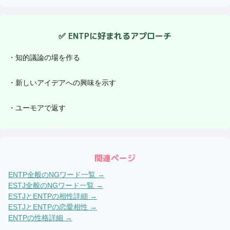
✅
ENTP
に好まれるアプローチ
・
知的議論の場を作る
・
新しいアイデアへの興味を示す
・
ユーモアで返す
関連ページ
ENTP
全般のNGワード一覧 →
ESTJ
全般のNGワード一覧 →
ESTJ
と
ENTP
の相性詳細 →
ESTJ
と
ENTP
の恋愛相性 →
ENTP
の性格詳細 →