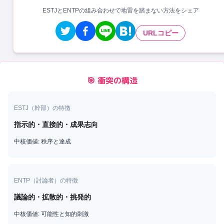
ESTJとENTPの組み合わせで地雷を踏まない方法をシェア
URLコピー
🎯 衝突の構造
ESTJ
（
幹部
）の特徴
指示的・直接的・成果志向
中核価値:
秩序と達成
ENTP
（
討論者
）の特徴
議論的・拡散的・挑発的
中核価値:
可能性と知的刺激