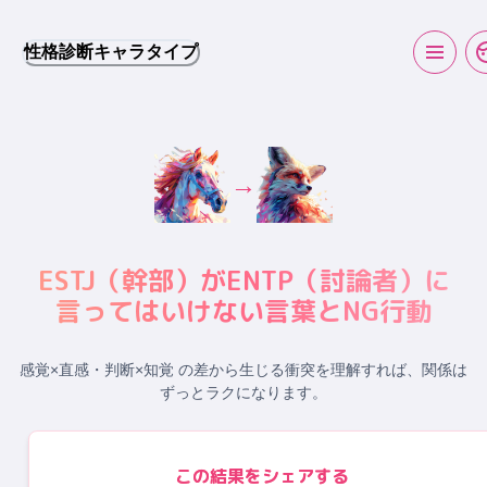
性格診断キャラタイプ
→
ESTJ
（
幹部
）が
ENTP
（
討論者
）に
言ってはいけない言葉とNG行動
感覚×直感・判断×知覚 の差から生じる衝突
を理解すれば、関係は
ずっとラクになります。
この結果をシェアする