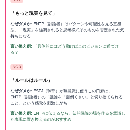
「
もっと現実を見て
」
なぜダメか:
ENTP（討論者）はパターンや可能性を見る直感
型。「現実」を強調されると思考様式そのものを否定された気
持ちになる
言い換え例:
「具体的にはどう動けばこのビジョンに近づけ
る？」
NG
3
「
ルールはルール
」
なぜダメか:
ESTJ（幹部）が無意識に使うこの口癖は、
ENTP（討論者）の「議論を「面倒くさい」と切り捨てられる
こと」という感覚を刺激しがち
言い換え例:
ENTPに伝えるなら、知的議論の場を作るを意識し
た表現に置き換えるのがおすすめ