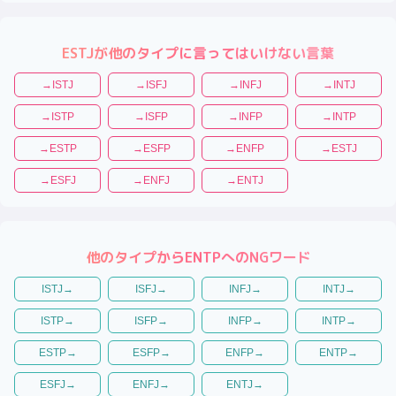
ESTJ
が他のタイプに言ってはいけない言葉
→
ISTJ
→
ISFJ
→
INFJ
→
INTJ
→
ISTP
→
ISFP
→
INFP
→
INTP
→
ESTP
→
ESFP
→
ENFP
→
ESTJ
→
ESFJ
→
ENFJ
→
ENTJ
他のタイプから
ENTP
へのNGワード
ISTJ
→
ISFJ
→
INFJ
→
INTJ
→
ISTP
→
ISFP
→
INFP
→
INTP
→
ESTP
→
ESFP
→
ENFP
→
ENTP
→
ESFJ
→
ENFJ
→
ENTJ
→