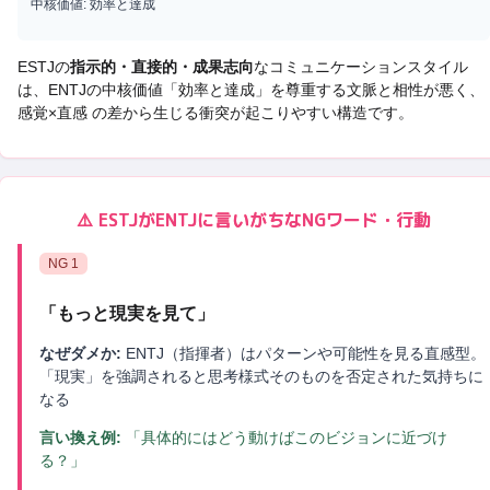
中核価値:
効率と達成
ESTJ
の
指示的・直接的・成果志向
なコミュニケーションスタイル
は、
ENTJ
の中核価値「
効率と達成
」を尊重する文脈と相性が悪く、
感覚×直感 の差から生じる衝突
が起こりやすい構造です。
⚠️
ESTJ
が
ENTJ
に言いがちなNGワード・行動
NG
1
「
もっと現実を見て
」
なぜダメか:
ENTJ（指揮者）はパターンや可能性を見る直感型。
「現実」を強調されると思考様式そのものを否定された気持ちに
なる
言い換え例:
「具体的にはどう動けばこのビジョンに近づけ
る？」