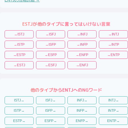
ESTJ
が他のタイプに言ってはいけない言葉
→
ISTJ
→
ISFJ
→
INFJ
→
INTJ
→
ISTP
→
ISFP
→
INFP
→
INTP
→
ESTP
→
ESFP
→
ENFP
→
ENTP
→
ESTJ
→
ESFJ
→
ENFJ
他のタイプから
ENTJ
へのNGワード
ISTJ
→
ISFJ
→
INFJ
→
INTJ
→
ISTP
→
ISFP
→
INFP
→
INTP
→
ESTP
→
ESFP
→
ENFP
→
ENTP
→