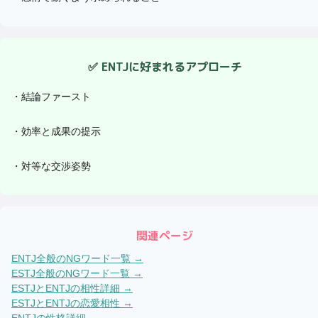
✅
ENTJ
に好まれるアプローチ
・
結論ファースト
・
効率と成果の提示
・
対等な交渉姿勢
関連ページ
ENTJ
全般のNGワード一覧 →
ESTJ
全般のNGワード一覧 →
ESTJ
と
ENTJ
の相性詳細 →
ESTJ
と
ENTJ
の恋愛相性 →
ENTJ
の性格詳細 →