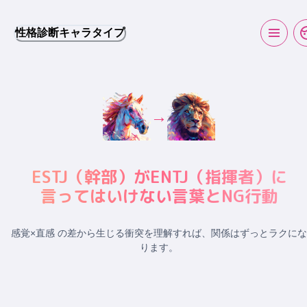
性格診断キャラタイプ
→
ESTJ
（
幹部
）が
ENTJ
（
指揮者
）に
言ってはいけない言葉とNG行動
感覚×直感 の差から生じる衝突
を理解すれば、関係はずっとラクにな
ります。