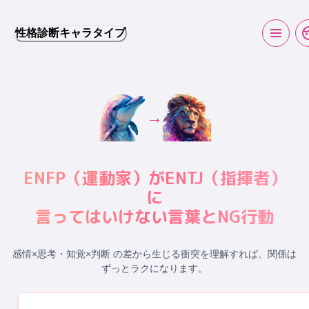
性格診断キャラタイプ
→
ENFP
（
運動家
）が
ENTJ
（
指揮者
）
に
言ってはいけない言葉とNG行動
感情×思考・知覚×判断 の差から生じる衝突
を理解すれば、関係は
ずっとラクになります。