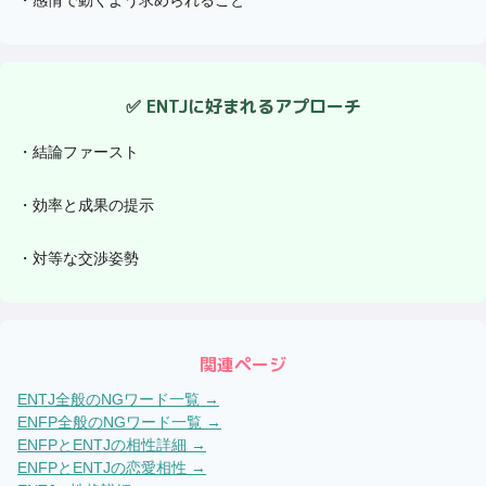
✅
ENTJ
に好まれるアプローチ
・
結論ファースト
・
効率と成果の提示
・
対等な交渉姿勢
関連ページ
ENTJ
全般のNGワード一覧 →
ENFP
全般のNGワード一覧 →
ENFP
と
ENTJ
の相性詳細 →
ENFP
と
ENTJ
の恋愛相性 →