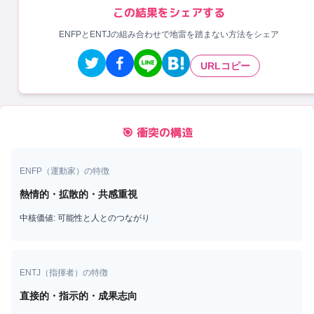
この結果をシェアする
ENFPとENTJの組み合わせで地雷を踏まない方法をシェア
URLコピー
🎯 衝突の構造
ENFP
（
運動家
）の特徴
熱情的・拡散的・共感重視
中核価値:
可能性と人とのつながり
ENTJ
（
指揮者
）の特徴
直接的・指示的・成果志向