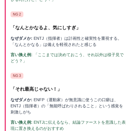
NG
2
「
なんとかなるよ、気にしすぎ
」
なぜダメか:
ENTJ（指揮者）は計画性と確実性を重視する。
「なんとかなる」は備えを軽視されたと感じる
言い換え例:
「ここまでは決めておこう、それ以外は様子見で
どう？」
NG
3
「
それ最高じゃない！
」
なぜダメか:
ENFP（運動家）が無意識に使うこの口癖は、
ENTJ（指揮者）の「無能呼ばわりされること」という感覚を
刺激しがち
言い換え例:
ENTJに伝えるなら、結論ファーストを意識した表
現に置き換えるのがおすすめ