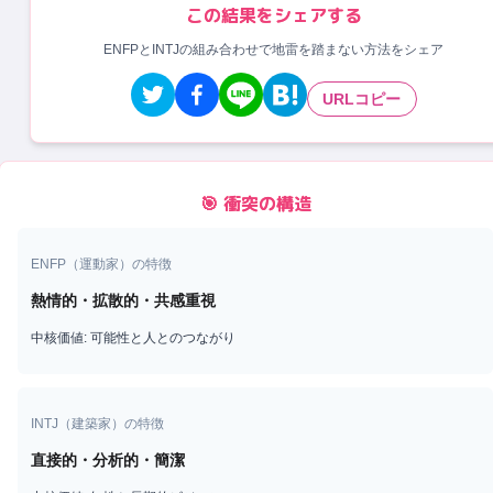
この結果をシェアする
ENFPとINTJの組み合わせで地雷を踏まない方法をシェア
URLコピー
🎯 衝突の構造
ENFP
（
運動家
）の特徴
熱情的・拡散的・共感重視
中核価値:
可能性と人とのつながり
INTJ
（
建築家
）の特徴
直接的・分析的・簡潔