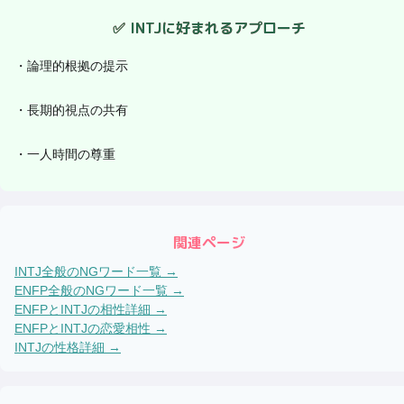
✅
INTJ
に好まれるアプローチ
・
論理的根拠の提示
・
長期的視点の共有
・
一人時間の尊重
関連ページ
INTJ
全般のNGワード一覧 →
ENFP
全般のNGワード一覧 →
ENFP
と
INTJ
の相性詳細 →
ENFP
と
INTJ
の恋愛相性 →
INTJ
の性格詳細 →