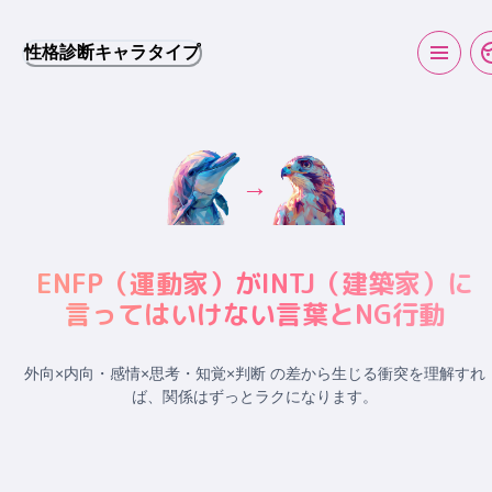
性格診断キャラタイプ
→
ENFP
（
運動家
）が
INTJ
（
建築家
）に
言ってはいけない言葉とNG行動
外向×内向・感情×思考・知覚×判断 の差から生じる衝突
を理解すれ
ば、関係はずっとラクになります。