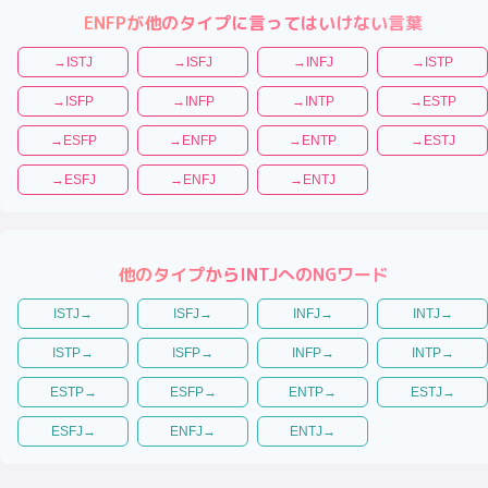
ENFP
が他のタイプに言ってはいけない言葉
→
ISTJ
→
ISFJ
→
INFJ
→
ISTP
→
ISFP
→
INFP
→
INTP
→
ESTP
→
ESFP
→
ENFP
→
ENTP
→
ESTJ
→
ESFJ
→
ENFJ
→
ENTJ
他のタイプから
INTJ
へのNGワード
ISTJ
→
ISFJ
→
INFJ
→
INTJ
→
ISTP
→
ISFP
→
INFP
→
INTP
→
ESTP
→
ESFP
→
ENTP
→
ESTJ
→
ESFJ
→
ENFJ
→
ENTJ
→