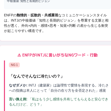
中核価値:
知性と長期的ビジョン
ENFP
の
熱情的・拡散的・共感重視
なコミュニケーションスタイル
は、
INTJ
の中核価値「
知性と長期的ビジョン
」を尊重する文脈と相
性が悪く、
外向×内向・感情×思考・知覚×判断 の差から生じる衝突
が起こりやすい構造です。
⚠️
ENFP
が
INTJ
に言いがちなNGワード・行動
NG
1
「
なんでそんなに冷たいの？
」
なぜダメか:
INTJ（建築家）は論理性で愛情を表現する。冷たさ
への指摘は本人にとって「自分の在り方を全否定された」感覚
言い換え例:
「私はもう少し感情を共有してもらえると安心でき
るんだけど、どう？」