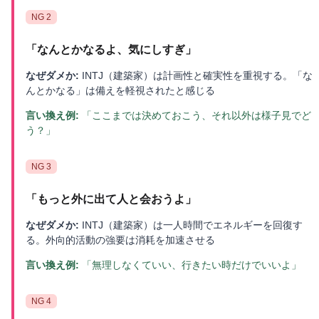
NG
2
「
なんとかなるよ、気にしすぎ
」
なぜダメか:
INTJ（建築家）は計画性と確実性を重視する。「な
んとかなる」は備えを軽視されたと感じる
言い換え例:
「ここまでは決めておこう、それ以外は様子見でど
う？」
NG
3
「
もっと外に出て人と会おうよ
」
なぜダメか:
INTJ（建築家）は一人時間でエネルギーを回復す
る。外向的活動の強要は消耗を加速させる
言い換え例:
「無理しなくていい、行きたい時だけでいいよ」
NG
4