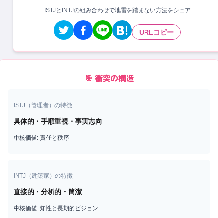
ISTJとINTJの組み合わせで地雷を踏まない方法をシェア
URLコピー
🎯 衝突の構造
ISTJ
（
管理者
）の特徴
具体的・手順重視・事実志向
中核価値:
責任と秩序
INTJ
（
建築家
）の特徴
直接的・分析的・簡潔
中核価値:
知性と長期的ビジョン