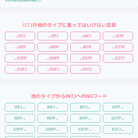
ISTJ
が他のタイプに言ってはいけない言葉
→
ISTJ
→
ISFJ
→
INFJ
→
ISTP
→
ISFP
→
INFP
→
INTP
→
ESTP
→
ESFP
→
ENFP
→
ENTP
→
ESTJ
→
ESFJ
→
ENFJ
→
ENTJ
他のタイプから
INTJ
へのNGワード
ISFJ
→
INFJ
→
INTJ
→
ISTP
→
ISFP
→
INFP
→
INTP
→
ESTP
→
ESFP
→
ENFP
→
ENTP
→
ESTJ
→