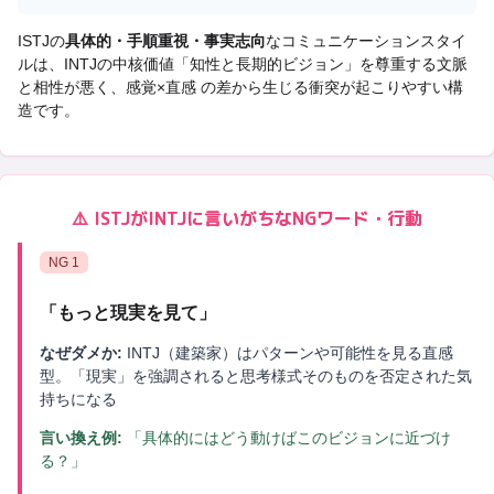
ISTJ
の
具体的・手順重視・事実志向
なコミュニケーションスタイ
ルは、
INTJ
の中核価値「
知性と長期的ビジョン
」を尊重する文脈
と相性が悪く、
感覚×直感 の差から生じる衝突
が起こりやすい構
造です。
⚠️
ISTJ
が
INTJ
に言いがちなNGワード・行動
NG
1
「
もっと現実を見て
」
なぜダメか:
INTJ（建築家）はパターンや可能性を見る直感
型。「現実」を強調されると思考様式そのものを否定された気
持ちになる
言い換え例:
「具体的にはどう動けばこのビジョンに近づけ
る？」