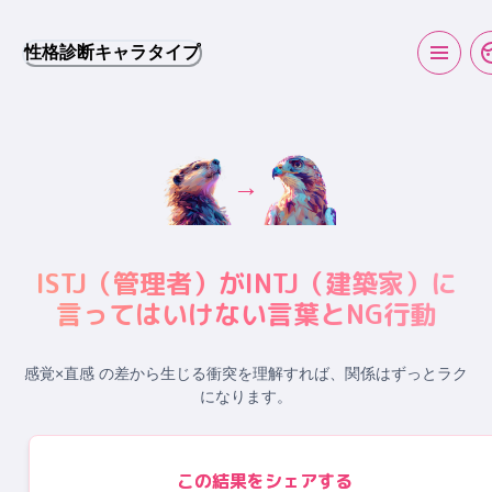
性格診断キャラタイプ
→
ISTJ
（
管理者
）が
INTJ
（
建築家
）に
言ってはいけない言葉とNG行動
感覚×直感 の差から生じる衝突
を理解すれば、関係はずっとラク
になります。
この結果をシェアする