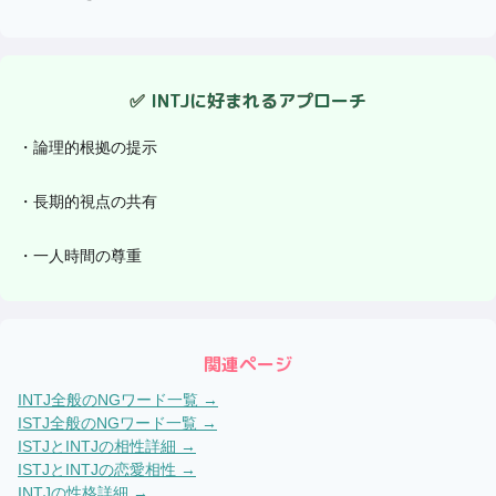
✅
INTJ
に好まれるアプローチ
・
論理的根拠の提示
・
長期的視点の共有
・
一人時間の尊重
関連ページ
INTJ
全般のNGワード一覧 →
ISTJ
全般のNGワード一覧 →
ISTJ
と
INTJ
の相性詳細 →
ISTJ
と
INTJ
の恋愛相性 →
INTJ
の性格詳細 →