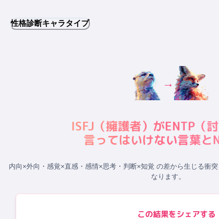
性格診断キャラタイプ
→
ISFJ
（
擁護者
）が
ENTP
（
討
言ってはいけない言葉とN
内向×外向・感覚×直感・感情×思考・判断×知覚 の差から生じる衝突
なります。
この結果をシェアする