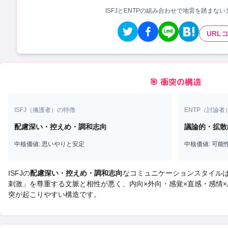
ISFJとENTPの組み合わせで地雷を踏まな
URL
🎯 衝突の構造
ISFJ
（
擁護者
）の特徴
ENTP
（
討論者
配慮深い・控えめ・調和志向
議論的・拡散
中核価値:
思いやりと安定
中核価値:
可能
ISFJ
の
配慮深い・控えめ・調和志向
なコミュニケーションスタイル
刺激
」を尊重する文脈と相性が悪く、
内向×外向・感覚×直感・感情
突
が起こりやすい構造です。