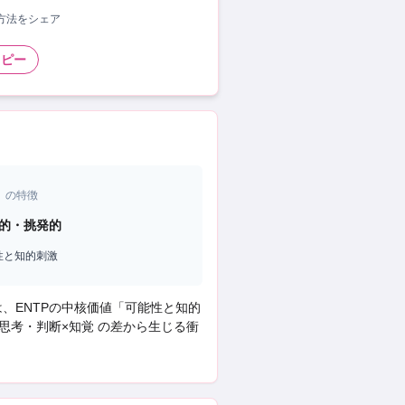
い方法をシェア
コピー
）の特徴
的・挑発的
性と知的刺激
は、
ENTP
の中核価値「
可能性と知的
×思考・判断×知覚 の差から生じる衝