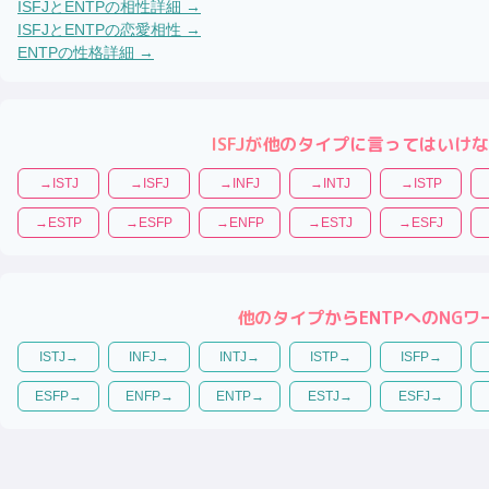
ISFJ
と
ENTP
の相性詳細 →
ISFJ
と
ENTP
の恋愛相性 →
ENTP
の性格詳細 →
ISFJ
が他のタイプに言ってはいけな
→
ISTJ
→
ISFJ
→
INFJ
→
INTJ
→
ISTP
→
ESTP
→
ESFP
→
ENFP
→
ESTJ
→
ESFJ
他のタイプから
ENTP
へのNGワ
ISTJ
→
INFJ
→
INTJ
→
ISTP
→
ISFP
→
ESFP
→
ENFP
→
ENTP
→
ESTJ
→
ESFJ
→