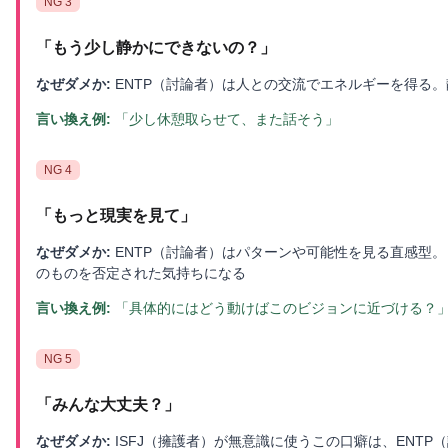
NG
3
「
もう少し静かにできないの？
」
なぜダメか:
ENTP（討論者）は人との交流でエネルギーを得る
言い換え例:
「少し休憩取らせて、また話そう」
NG
4
「
もっと現実を見て
」
なぜダメか:
ENTP（討論者）はパターンや可能性を見る直感型
のものを否定された気持ちになる
言い換え例:
「具体的にはどう動けばこのビジョンに近づける？
NG
5
「
みんな大丈夫？
」
なぜダメか:
ISFJ（擁護者）が無意識に使うこの口癖は、ENT