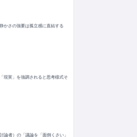
。静かさの強要は孤立感に直結する
。「現実」を強調されると思考様式そ
」
P（討論者）の「議論を「面倒くさい」