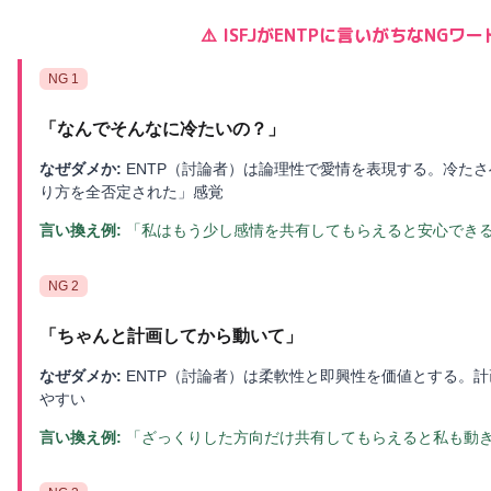
⚠️
ISFJ
が
ENTP
に言いがちなNGワー
NG
1
「
なんでそんなに冷たいの？
」
なぜダメか:
ENTP（討論者）は論理性で愛情を表現する。冷た
り方を全否定された」感覚
言い換え例:
「私はもう少し感情を共有してもらえると安心でき
NG
2
「
ちゃんと計画してから動いて
」
なぜダメか:
ENTP（討論者）は柔軟性と即興性を価値とする。
やすい
言い換え例:
「ざっくりした方向だけ共有してもらえると私も動