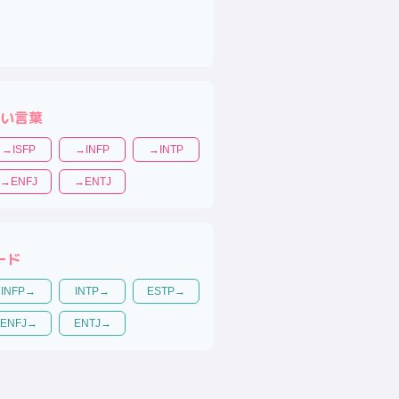
い言葉
→
ISFP
→
INFP
→
INTP
→
ENFJ
→
ENTJ
ード
INFP
→
INTP
→
ESTP
→
ENFJ
→
ENTJ
→