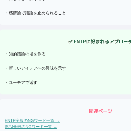
・
感情論で議論を止められること
✅
ENTP
に好まれるアプロー
・
知的議論の場を作る
・
新しいアイデアへの興味を示す
・
ユーモアで返す
関連ページ
ENTP
全般のNGワード一覧 →
ISFJ
全般のNGワード一覧 →