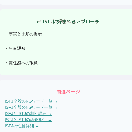
✅
ISTJ
に好まれるアプローチ
・
事実と手順の提示
・
事前通知
・
責任感への敬意
関連ページ
ISTJ
全般のNGワード一覧 →
ISFJ
全般のNGワード一覧 →
ISFJ
と
ISTJ
の相性詳細 →
ISFJ
と
ISTJ
の恋愛相性 →
ISTJ
の性格詳細 →