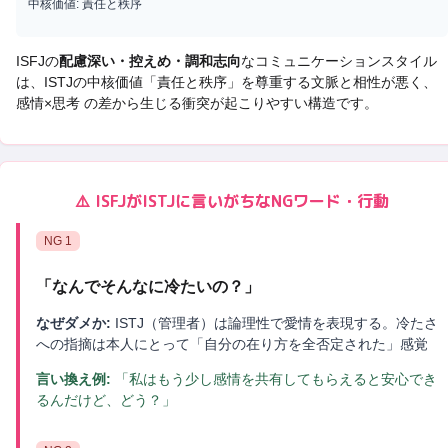
中核価値:
責任と秩序
ISFJ
の
配慮深い・控えめ・調和志向
なコミュニケーションスタイル
は、
ISTJ
の中核価値「
責任と秩序
」を尊重する文脈と相性が悪く、
感情×思考 の差から生じる衝突
が起こりやすい構造です。
⚠️
ISFJ
が
ISTJ
に言いがちなNGワード・行動
NG
1
「
なんでそんなに冷たいの？
」
なぜダメか:
ISTJ（管理者）は論理性で愛情を表現する。冷たさ
への指摘は本人にとって「自分の在り方を全否定された」感覚
言い換え例:
「私はもう少し感情を共有してもらえると安心でき
るんだけど、どう？」