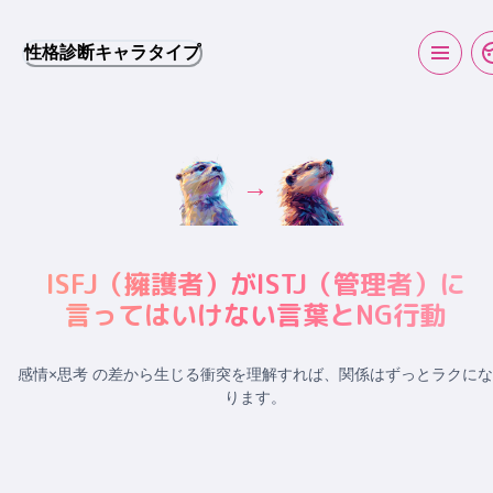
性格診断キャラタイプ
→
ISFJ
（
擁護者
）が
ISTJ
（
管理者
）に
言ってはいけない言葉とNG行動
感情×思考 の差から生じる衝突
を理解すれば、関係はずっとラクにな
ります。