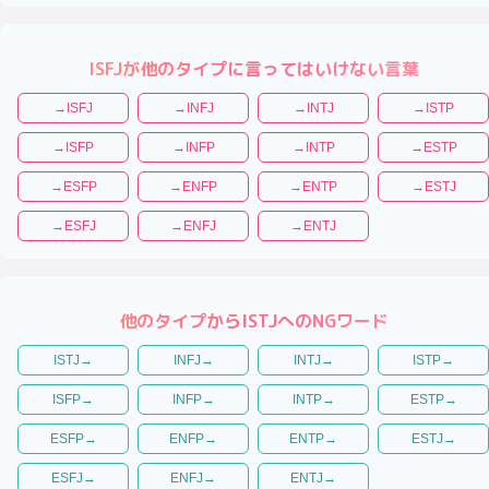
ISFJ
が他のタイプに言ってはいけない言葉
→
ISFJ
→
INFJ
→
INTJ
→
ISTP
→
ISFP
→
INFP
→
INTP
→
ESTP
→
ESFP
→
ENFP
→
ENTP
→
ESTJ
→
ESFJ
→
ENFJ
→
ENTJ
他のタイプから
ISTJ
へのNGワード
ISTJ
→
INFJ
→
INTJ
→
ISTP
→
ISFP
→
INFP
→
INTP
→
ESTP
→
ESFP
→
ENFP
→
ENTP
→
ESTJ
→
ESFJ
→
ENFJ
→
ENTJ
→