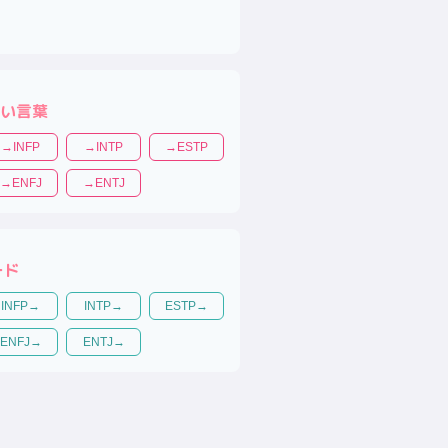
い言葉
→
INFP
→
INTP
→
ESTP
→
ENFJ
→
ENTJ
ード
INFP
→
INTP
→
ESTP
→
ENFJ
→
ENTJ
→