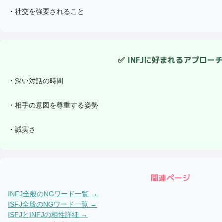
・
社交を強要されること
✅
INFJ
に好まれるアプロー
・
深い対話の時間
・
相手の意図を尊重する姿勢
・
誠実さ
関連ページ
INFJ
全般のNGワード一覧 →
ISFJ
全般のNGワード一覧 →
ISFJ
と
INFJ
の相性詳細 →