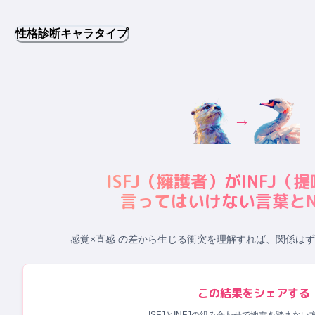
性格診断キャラタイプ
→
ISFJ
（
擁護者
）が
INFJ
（
提
言ってはいけない言葉とN
感覚×直感 の差から生じる衝突
を理解すれば、関係はず
この結果をシェアする