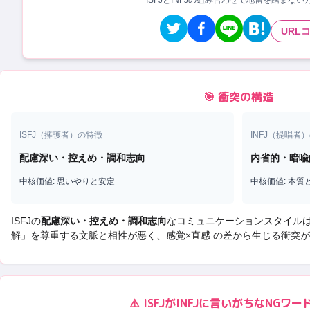
ISFJとINFJの組み合わせで地雷を踏まな
URL
🎯 衝突の構造
ISFJ
（
擁護者
）の特徴
INFJ
（
提唱者
）
配慮深い・控えめ・調和志向
内省的・暗喩
中核価値:
思いやりと安定
中核価値:
本質
ISFJ
の
配慮深い・控えめ・調和志向
なコミュニケーションスタイル
解
」を尊重する文脈と相性が悪く、
感覚×直感 の差から生じる衝突
が
⚠️
ISFJ
が
INFJ
に言いがちなNGワー