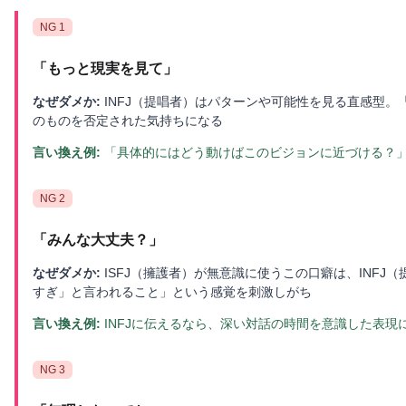
NG
1
「
もっと現実を見て
」
なぜダメか:
INFJ（提唱者）はパターンや可能性を見る直感型
のものを否定された気持ちになる
言い換え例:
「具体的にはどう動けばこのビジョンに近づける？
NG
2
「
みんな大丈夫？
」
なぜダメか:
ISFJ（擁護者）が無意識に使うこの口癖は、INFJ
すぎ」と言われること」という感覚を刺激しがち
言い換え例:
INFJに伝えるなら、深い対話の時間を意識した表現
NG
3