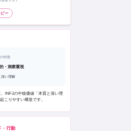
い方法をシェア
コピー
の特徴
的・洞察重視
と深い理解
は、
INFJ
の中核価値「
本質と深い理
起こりやすい構造です。
ド・行動