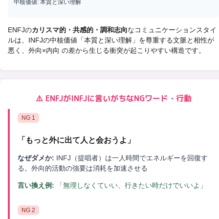
中核価値:
本質と深い理解
ENFJ
の
カリスマ的・共感的・調和志向
なコミュニケーションスタイ
ルは、
INFJ
の中核価値「
本質と深い理解
」を尊重する文脈と相性が
悪く、
外向×内向 の差から生じる衝突
が起こりやすい構造です。
⚠️
ENFJ
が
INFJ
に言いがちなNGワード・行動
NG
1
「
もっと外に出て人と会おうよ
」
なぜダメか:
INFJ（提唱者）は一人時間でエネルギーを回復す
る。外向的活動の強要は消耗を加速させる
言い換え例:
「無理しなくていい、行きたい時だけでいいよ」
NG
2