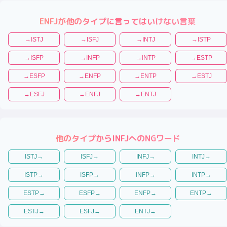
ENFJ
が他のタイプに言ってはいけない言葉
→
ISTJ
→
ISFJ
→
INTJ
→
ISTP
→
ISFP
→
INFP
→
INTP
→
ESTP
→
ESFP
→
ENFP
→
ENTP
→
ESTJ
→
ESFJ
→
ENFJ
→
ENTJ
他のタイプから
INFJ
へのNGワード
ISTJ
→
ISFJ
→
INFJ
→
INTJ
→
ISTP
→
ISFP
→
INFP
→
INTP
→
ESTP
→
ESFP
→
ENFP
→
ENTP
→
ESTJ
→
ESFJ
→
ENTJ
→