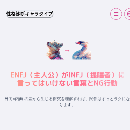
性格診断キャラタイプ
→
ENFJ
（
主人公
）が
INFJ
（
提唱者
）に
言ってはいけない言葉とNG行動
外向×内向 の差から生じる衝突
を理解すれば、関係はずっとラクにな
ります。