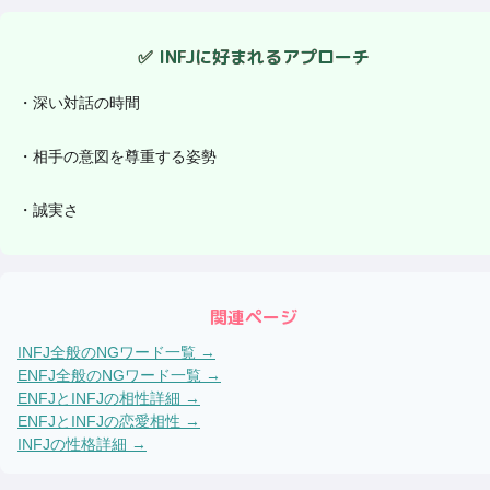
✅
INFJ
に好まれるアプローチ
・
深い対話の時間
・
相手の意図を尊重する姿勢
・
誠実さ
関連ページ
INFJ
全般のNGワード一覧 →
ENFJ
全般のNGワード一覧 →
ENFJ
と
INFJ
の相性詳細 →
ENFJ
と
INFJ
の恋愛相性 →
INFJ
の性格詳細 →