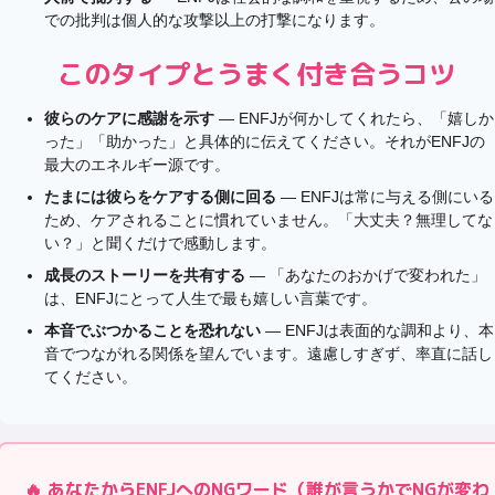
での批判は個人的な攻撃以上の打撃になります。
このタイプとうまく付き合うコツ
彼らのケアに感謝を示す
— ENFJが何かしてくれたら、「嬉しか
った」「助かった」と具体的に伝えてください。それがENFJの
最大のエネルギー源です。
たまには彼らをケアする側に回る
— ENFJは常に与える側にいる
ため、ケアされることに慣れていません。「大丈夫？無理してな
い？」と聞くだけで感動します。
成長のストーリーを共有する
— 「あなたのおかげで変われた」
は、ENFJにとって人生で最も嬉しい言葉です。
本音でぶつかることを恐れない
— ENFJは表面的な調和より、本
音でつながれる関係を望んでいます。遠慮しすぎず、率直に話し
てください。
🔥 あなたから
ENFJ
へのNGワード（誰が言うかでNGが変わ