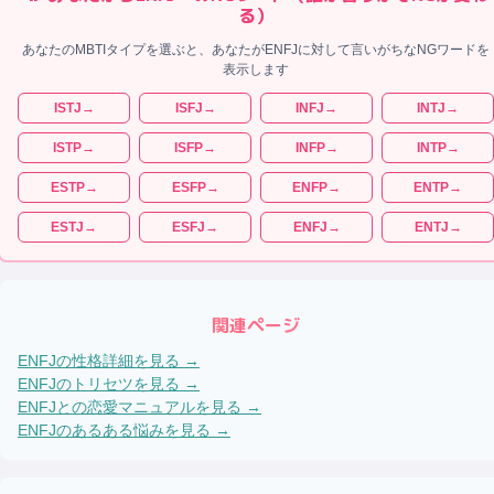
る）
あなたのMBTIタイプを選ぶと、あなたが
ENFJ
に対して言いがちなNGワードを
表示します
ISTJ
→
ISFJ
→
INFJ
→
INTJ
→
ISTP
→
ISFP
→
INFP
→
INTP
→
ESTP
→
ESFP
→
ENFP
→
ENTP
→
ESTJ
→
ESFJ
→
ENFJ
→
ENTJ
→
関連ページ
ENFJ
の性格詳細を見る →
ENFJ
のトリセツを見る →
ENFJ
との恋愛マニュアルを見る →
ENFJ
のあるある悩みを見る →