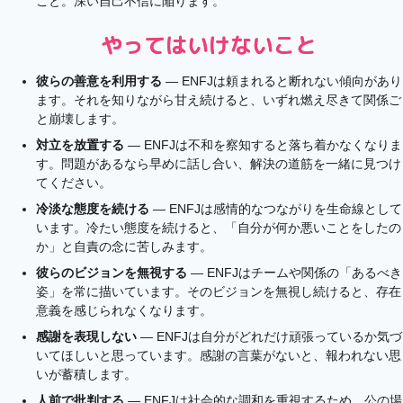
こと。深い自己不信に陥ります。
やってはいけないこと
彼らの善意を利用する
— ENFJは頼まれると断れない傾向があり
ます。それを知りながら甘え続けると、いずれ燃え尽きて関係ご
と崩壊します。
対立を放置する
— ENFJは不和を察知すると落ち着かなくなりま
す。問題があるなら早めに話し合い、解決の道筋を一緒に見つけ
てください。
冷淡な態度を続ける
— ENFJは感情的なつながりを生命線として
います。冷たい態度を続けると、「自分が何か悪いことをしたの
か」と自責の念に苦しみます。
彼らのビジョンを無視する
— ENFJはチームや関係の「あるべき
姿」を常に描いています。そのビジョンを無視し続けると、存在
意義を感じられなくなります。
感謝を表現しない
— ENFJは自分がどれだけ頑張っているか気づ
いてほしいと思っています。感謝の言葉がないと、報われない思
いが蓄積します。
人前で批判する
— ENFJは社会的な調和を重視するため、公の場