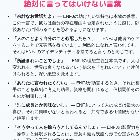
絶対に言ってはいけない言葉
「余計なお世話だよ」
— ENFJの助けたい気持ちは本物の善意。
この一言で、彼らは自分の存在理由を否定されたように感じ、以
後あなたに関わることを恐れるようになります。
「人のことより自分のこと心配したら？」
— ENFJは他者のケア
をすることで充実感を得ています。利己的になれと言われても、
それはENFJのアイデンティティを捨てろと言うのと同じです。
「所詮きれいごとでしょ」
— ENFJの理想主義は本気です。人は
変われる、世界は良くなれるという信念を「きれいごと」と片付
けられると、深い絶望を覚えます。
「あなたに言われたくない」
— ENFJが助言するとき、それは相
手のことを真剣に考えた結果。資格を問われると、信頼関係その
ものが崩壊します。
「別に成長とか興味ないし」
— ENFJにとって人の成長は最大の
喜び。それに興味がないと言われると、共有できる価値観がない
と絶望します。
「そうやって人を操ろうとしてるんでしょ」
— ENFJの影響力を
「操作」と解釈されることは、善意を最も残酷な形で否定される