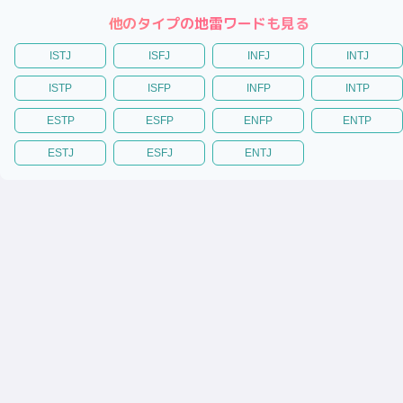
他のタイプの地雷ワードも見る
ISTJ
ISFJ
INFJ
INTJ
ISTP
ISFP
INFP
INTP
ESTP
ESFP
ENFP
ENTP
ESTJ
ESFJ
ENTJ
|
|
|
|
性格診断テスト
恋愛相性診断
相性診断
適職診断
トリセツ
(C)性格診断キャラタイプ
キャラタイプについて
プライバシーポリシー