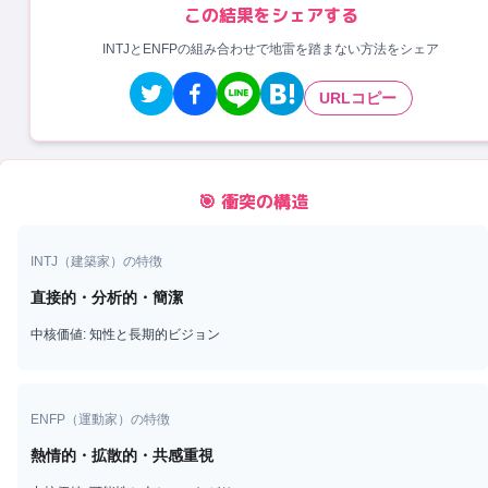
この結果をシェアする
INTJとENFPの組み合わせで地雷を踏まない方法をシェア
URLコピー
🎯 衝突の構造
INTJ
（
建築家
）の特徴
直接的・分析的・簡潔
中核価値:
知性と長期的ビジョン
ENFP
（
運動家
）の特徴
熱情的・拡散的・共感重視