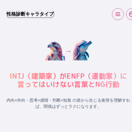
性格診断キャラタイプ
→
INTJ
（
建築家
）が
ENFP
（
運動家
）に
言ってはいけない言葉とNG行動
内向×外向・思考×感情・判断×知覚 の差から生じる衝突
を理解すれ
ば、関係はずっとラクになります。