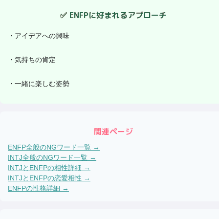
✅
ENFP
に好まれるアプローチ
・
アイデアへの興味
・
気持ちの肯定
・
一緒に楽しむ姿勢
関連ページ
ENFP
全般のNGワード一覧 →
INTJ
全般のNGワード一覧 →
INTJ
と
ENFP
の相性詳細 →
INTJ
と
ENFP
の恋愛相性 →
ENFP
の性格詳細 →