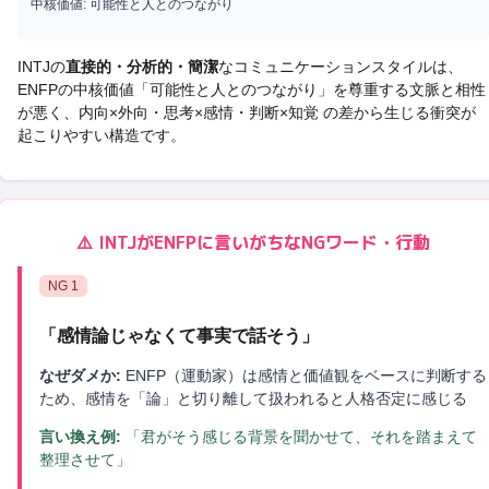
中核価値:
可能性と人とのつながり
INTJ
の
直接的・分析的・簡潔
なコミュニケーションスタイルは、
ENFP
の中核価値「
可能性と人とのつながり
」を尊重する文脈と相性
が悪く、
内向×外向・思考×感情・判断×知覚 の差から生じる衝突
が
起こりやすい構造です。
⚠️
INTJ
が
ENFP
に言いがちなNGワード・行動
NG
1
「
感情論じゃなくて事実で話そう
」
なぜダメか:
ENFP（運動家）は感情と価値観をベースに判断する
ため、感情を「論」と切り離して扱われると人格否定に感じる
言い換え例:
「君がそう感じる背景を聞かせて、それを踏まえて
整理させて」