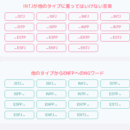
INTJ
が他のタイプに言ってはいけない言葉
→
ISTJ
→
ISFJ
→
INFJ
→
INTJ
→
ISTP
→
ISFP
→
INFP
→
INTP
→
ESTP
→
ESFP
→
ENTP
→
ESTJ
→
ESFJ
→
ENFJ
→
ENTJ
他のタイプから
ENFP
へのNGワード
ISTJ
→
ISFJ
→
INFJ
→
ISTP
→
ISFP
→
INFP
→
INTP
→
ESTP
→
ESFP
→
ENFP
→
ENTP
→
ESTJ
→
ESFJ
→
ENFJ
→
ENTJ
→