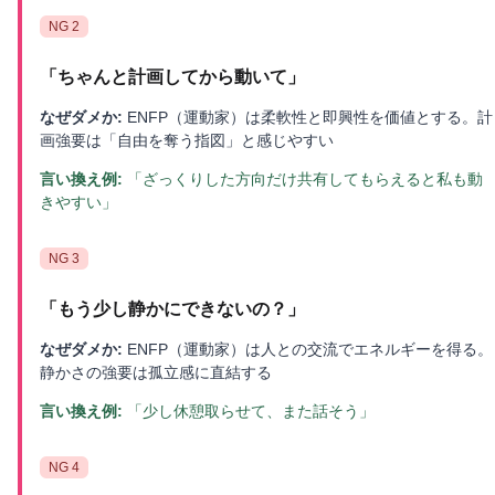
NG
2
「
ちゃんと計画してから動いて
」
なぜダメか:
ENFP（運動家）は柔軟性と即興性を価値とする。計
画強要は「自由を奪う指図」と感じやすい
言い換え例:
「ざっくりした方向だけ共有してもらえると私も動
きやすい」
NG
3
「
もう少し静かにできないの？
」
なぜダメか:
ENFP（運動家）は人との交流でエネルギーを得る。
静かさの強要は孤立感に直結する
言い換え例:
「少し休憩取らせて、また話そう」
NG
4