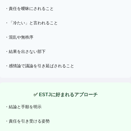
・
責任を曖昧にされること
・
「冷たい」と言われること
・
混乱や無秩序
・
結果を出さない部下
・
感情論で議論を引き延ばされること
✅
ESTJ
に好まれるアプローチ
・
結論と手順を明示
・
責任を引き受ける姿勢