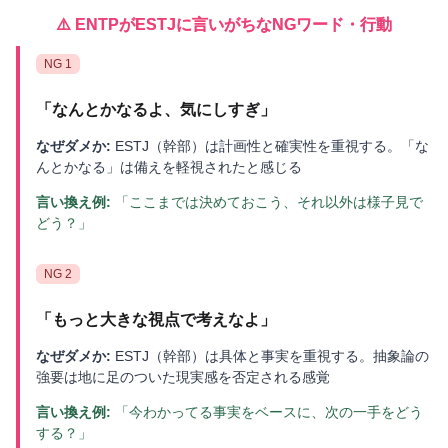
⚠️
ENTP
が
ESTJ
に言いがちなNGワード・行動
NG
1
「
なんとかなるよ、気にしすぎ
」
なぜダメか:
ESTJ（幹部）は計画性と確実性を重視する。「な
んとかなる」は備えを軽視されたと感じる
言い換え例:
「ここまでは決めておこう、それ以外は様子見で
どう？」
NG
2
「
もっと大きな視点で考えなよ
」
なぜダメか:
ESTJ（幹部）は具体と事実を重視する。抽象論の
強要は地に足のついた現実感を否定される感覚
言い換え例:
「今わかってる事実をベースに、次の一手をどう
する？」