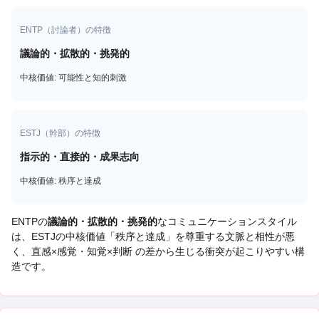
ENTP
（
討論者
）の特徴
議論的・拡散的・挑発的
中核価値:
可能性と知的刺激
ESTJ
（
幹部
）の特徴
指示的・直接的・成果志向
中核価値:
秩序と達成
ENTP
の
議論的・拡散的・挑発的
なコミュニケーションスタイル
は、
ESTJ
の中核価値「
秩序と達成
」を尊重する文脈と相性が悪
く、
直感×感覚・知覚×判断 の差から生じる衝突
が起こりやすい構
造です。