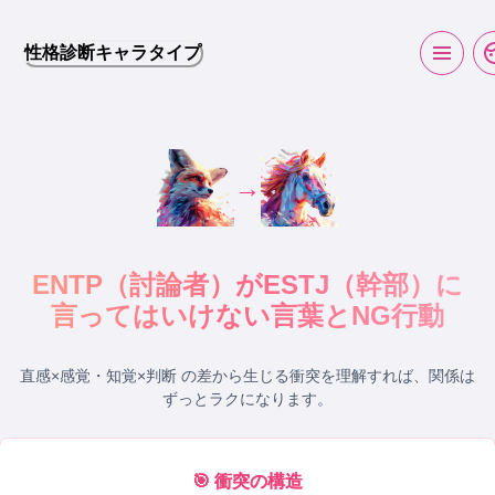
性格診断キャラタイプ
→
ENTP
（
討論者
）が
ESTJ
（
幹部
）に
言ってはいけない言葉とNG行動
直感×感覚・知覚×判断 の差から生じる衝突
を理解すれば、関係は
ずっとラクになります。
🎯 衝突の構造