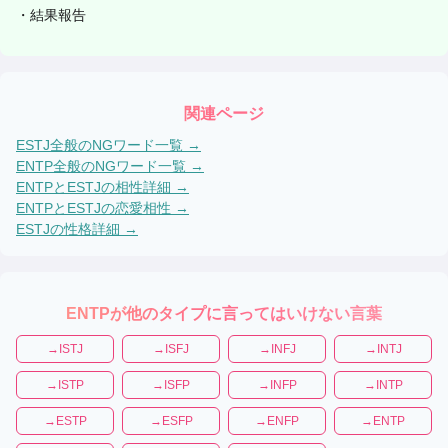
・
結果報告
関連ページ
ESTJ
全般のNGワード一覧 →
ENTP
全般のNGワード一覧 →
ENTP
と
ESTJ
の相性詳細 →
ENTP
と
ESTJ
の恋愛相性 →
ESTJ
の性格詳細 →
ENTP
が他のタイプに言ってはいけない言葉
→
ISTJ
→
ISFJ
→
INFJ
→
INTJ
→
ISTP
→
ISFP
→
INFP
→
INTP
→
ESTP
→
ESFP
→
ENFP
→
ENTP