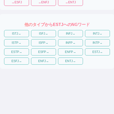
→
ESFJ
→
ENFJ
→
ENTJ
他のタイプから
ESTJ
へのNGワード
ISTJ
→
ISFJ
→
INFJ
→
INTJ
→
ISTP
→
ISFP
→
INFP
→
INTP
→
ESTP
→
ESFP
→
ENFP
→
ESTJ
→
ESFJ
→
ENFJ
→
ENTJ
→