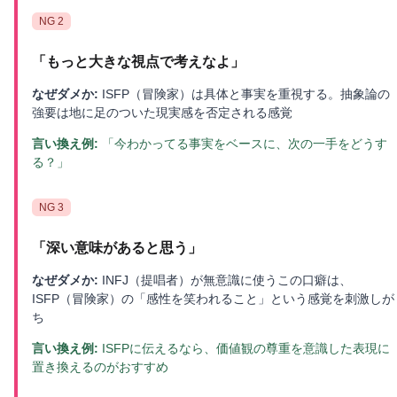
NG
2
「
もっと大きな視点で考えなよ
」
なぜダメか:
ISFP（冒険家）は具体と事実を重視する。抽象論の
強要は地に足のついた現実感を否定される感覚
言い換え例:
「今わかってる事実をベースに、次の一手をどうす
る？」
NG
3
「
深い意味があると思う
」
なぜダメか:
INFJ（提唱者）が無意識に使うこの口癖は、
ISFP（冒険家）の「感性を笑われること」という感覚を刺激しが
ち
言い換え例:
ISFPに伝えるなら、価値観の尊重を意識した表現に
置き換えるのがおすすめ