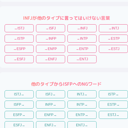
INFJ
が他のタイプに言ってはいけない言葉
→
ISTJ
→
ISFJ
→
INFJ
→
INTJ
→
ISTP
→
INFP
→
INTP
→
ESTP
→
ESFP
→
ENFP
→
ENTP
→
ESTJ
→
ESFJ
→
ENFJ
→
ENTJ
他のタイプから
ISFP
へのNGワード
ISTJ
→
ISFJ
→
INTJ
→
ISTP
→
ISFP
→
INFP
→
INTP
→
ESTP
→
ESFP
→
ENFP
→
ENTP
→
ESTJ
→
ESFJ
→
ENFJ
→
ENTJ
→