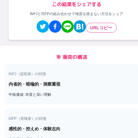
この結果をシェアする
INFJとISFPの組み合わせで地雷を踏まない方法をシェア
URLコピー
🎯 衝突の構造
INFJ
（
提唱者
）の特徴
内省的・暗喩的・洞察重視
中核価値:
本質と深い理解
ISFP
（
冒険家
）の特徴
感性的・控えめ・体験志向