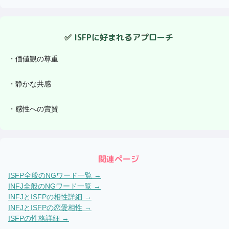
✅
ISFP
に好まれるアプローチ
・
価値観の尊重
・
静かな共感
・
感性への賞賛
関連ページ
ISFP
全般のNGワード一覧 →
INFJ
全般のNGワード一覧 →
INFJ
と
ISFP
の相性詳細 →
INFJ
と
ISFP
の恋愛相性 →
ISFP
の性格詳細 →