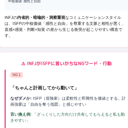
中核価値:
感性と自由
INFJ
の
内省的・暗喩的・洞察重視
なコミュニケーションスタイル
は、
ISFP
の中核価値「
感性と自由
」を尊重する文脈と相性が悪く、
直感×感覚・判断×知覚 の差から生じる衝突
が起こりやすい構造で
す。
⚠️
INFJ
が
ISFP
に言いがちなNGワード・行動
NG
1
「
ちゃんと計画してから動いて
」
なぜダメか:
ISFP（冒険家）は柔軟性と即興性を価値とする。計
画強要は「自由を奪う指図」と感じやすい
言い換え例:
「ざっくりした方向だけ共有してもらえると私も動
きやすい」