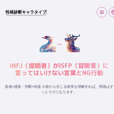
性格診断キャラタイプ
→
INFJ
（
提唱者
）が
ISFP
（
冒険家
）に
言ってはいけない言葉とNG行動
直感×感覚・判断×知覚 の差から生じる衝突
を理解すれば、関係はず
っとラクになります。