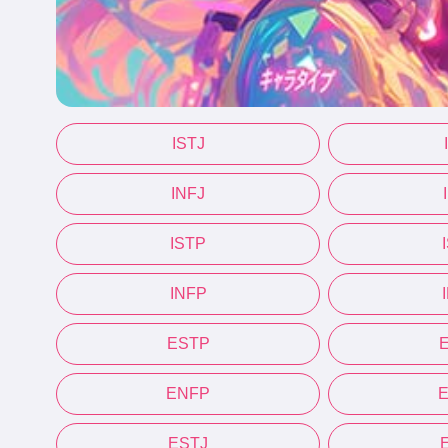
ISTJ
INFJ
ISTP
INFP
ESTP
ENFP
ESTJ