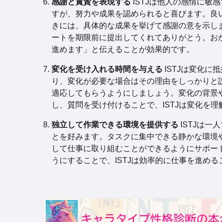
感謝と賞賛を表現する
ISTJは他人の感情に敏
すが、努力や成果を認められると喜びます。良
きには、具体的な成果を挙げて感謝の意を示し
ートを期限前に提出してくれてありがとう。お
進めます」と伝えることが効果的です。
変化を受け入れる時間を与える
ISTJは変化に
り、変化が必要な場合はその理由をしっかりと
適応してもらうようにしましょう。変化の背景
し、質問を受け付けることで、ISTJは変化を
独立して作業できる環境を提供する
ISTJは一
とを好みます。タスクに集中できる静かな環境
して仕事に取り組むことができるようにサポー
うにすることで、ISTJは効率的に仕事を進め