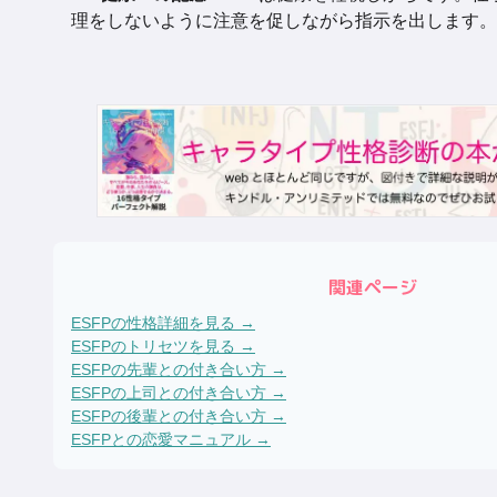
理をしないように注意を促しながら指示を出します。
関連ページ
ESFP
の性格詳細を見る →
ESFP
のトリセツを見る →
ESFP
の先輩との付き合い方 →
ESFP
の上司との付き合い方 →
ESFP
の後輩との付き合い方 →
ESFP
との恋愛マニュアル →