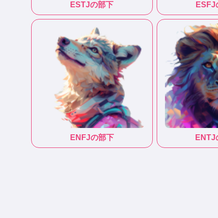
ESTJ
の部下
ESFJ
ENFJ
の部下
ENTJ