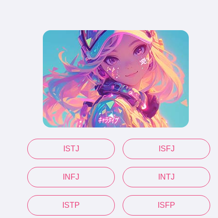
ISTJ
ISFJ
INFJ
INTJ
ISTP
ISFP