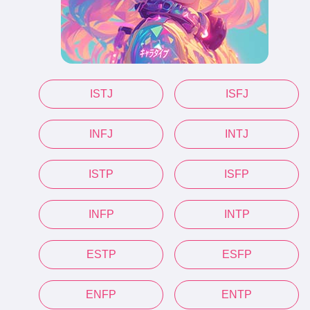
ISTJ
ISFJ
INFJ
INTJ
ISTP
ISFP
INFP
INTP
ESTP
ESFP
ENFP
ENTP