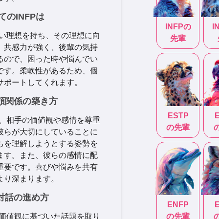
てのINFPは
INFP
の
I
高い理想を持ち、その理想に向
先輩
。共感力が強く、後輩の気持
るので、困った時や悩んでい
です。柔軟性があるため、個
サポートしてくれます。
信頼関係の築き方
ESTP
は、相手の価値観や感情を尊重
の先輩
彼らが大切にしていることに
ちを理解しようとする姿勢を
ます。また、彼らの感情に配
重要です。喜びや悩みを共有
より深まります。
の対話の進め方
ENFP
や価値観に基づいた話題を取り
の先輩