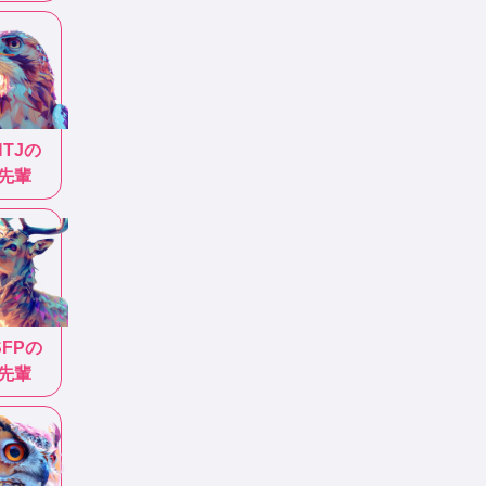
NTJ
の
先輩
SFP
の
先輩