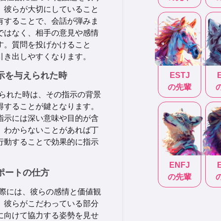
。彼らが大切にしていること
有することで、会話が弾みま
ではなく、相手の意見や感情
す。質問を投げかけること
引き出しやすくなります。
指示を与えられた時
ESTJ
の先輩
えられた時は、その指示の背景
得することが鍵となります。
指示には深い意味や目的が含
。わからないことがあれば丁
行動することで効果的に指示
ENFJ
サポートの仕方
の先輩
る際には、彼らの感情と価値観
。彼らがこだわっている部分
に向けて協力する姿勢を見せ