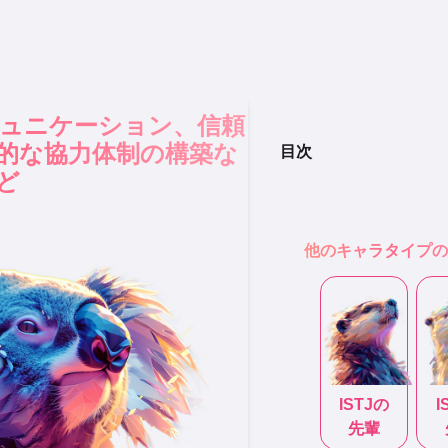
ミュニケーション、信頼
的な協力体制の構築な
目次
ど
他のキャラタイプ
ISTJ
の
I
先輩