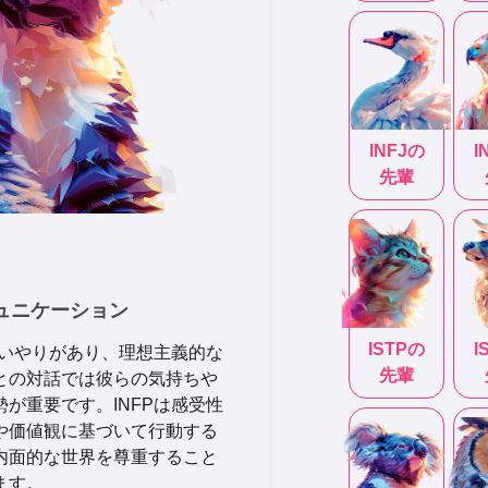
INFJ
の
I
先輩
ミュニケーション
ISTP
の
I
思いやりがあり、理想主義的な
先輩
との対話では彼らの気持ちや
が重要です。INFPは感受性
や価値観に基づいて行動する
内面的な世界を尊重すること
ます。