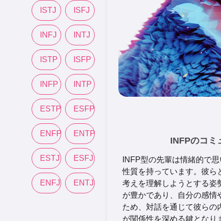
ISTJ
ISFJ
INFJ
INTJ
ISTP
ISFP
INFP
INTP
ESTP
ESFP
ENFP
ENTP
INFPのコ
ESTJ
ESFJ
INFP型の先輩は情緒的で
性質を持っています。彼ら
ENFJ
ENTJ
考えを理解しようとする姿勢
が豊かであり、自分の感情
ため、対話を通じて彼らの
が関係性を深める鍵となり