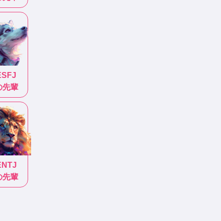
ESFJ
の先輩
ENTJ
の先輩