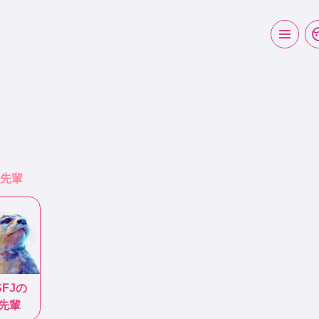
の先輩
SFJ
の
先輩