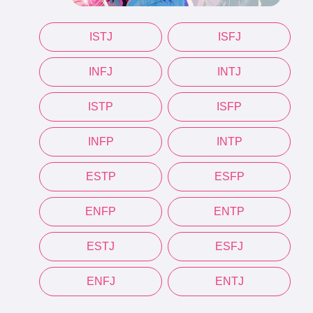
ISTJ
ISFJ
INFJ
INTJ
ISTP
ISFP
INFP
INTP
ESTP
ESFP
ENFP
ENTP
ESTJ
ESFJ
ENFJ
ENTJ