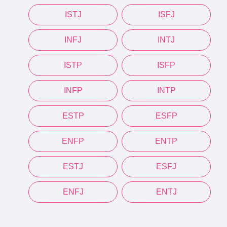
ISTJ
ISFJ
INFJ
INTJ
ISTP
ISFP
INFP
INTP
ESTP
ESFP
ENFP
ENTP
ESTJ
ESFJ
ENFJ
ENTJ