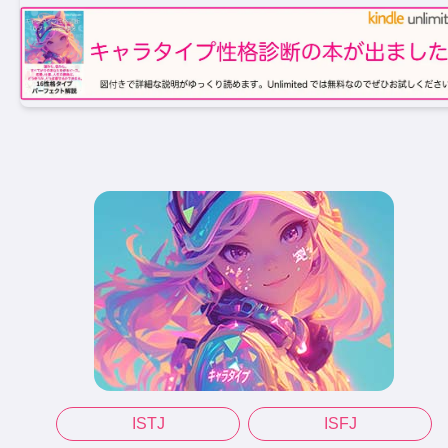
ISTJ
ISFJ