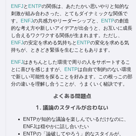
ENFJ
と
ENTP
の関係は、あたたかい思いやりと知的な
刺激が組み合わさった、とてもダイナミックな関係で
す。
ENFJ
の共感力やリーダーシップと、
ENTP
の創造
的な考え方や新しいアイデアが出会うと、お互いに成長
し合えるワクワクする関係が生まれます。ただし、
ENFJ
の安定を求める気持ちと
ENTP
の変化を求める気
持ちが、ときどき緊張を生むこともあります。
ENFJ
はきちんとした環境で周りの人をサポートするこ
とに喜びを感じますが、
ENTP
は自由で制約のない環境
で新しい可能性を探ることを好みます。この根っこの部
分の違いを理解し合うことが、うまくいく秘訣です。
よくある問題点
1. 議論のスタイルが合わない
ENTPが知的な議論を楽しんでいるだけなのに、
ENFJは穏やかに話し合いたい
ENTPの「論破してやろう」的なスタイルが、