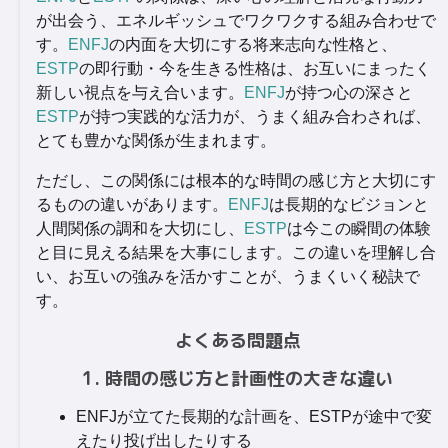
が出会う、エネルギッシュでワクワクする組み合わせで
す。
ENFJ
の内面を大切にする将来志向な性格と、
ESTP
の即行動・今を生きる性格は、お互いにまったく
新しい視点を与え合います。
ENFJ
が持つ心の深さと
ESTP
が持つ実践的な活力が、うまく組み合わされば、
とても豊かな関係が生まれます。
ただし、この関係には根本的な時間の感じ方と大切にす
るものの違いがあります。
ENFJ
は長期的なビジョンと
人間関係の調和を大切にし、
ESTP
は今この瞬間の体験
と目に見える結果を大事にします。この違いを理解し合
い、お互いの強みを活かすことが、うまくいく秘訣で
す。
よくある問題点
1. 時間の感じ方と計画性の大きな違い
ENFJが立てた長期的な計画を、ESTPが途中で変
えたり投げ出したりする