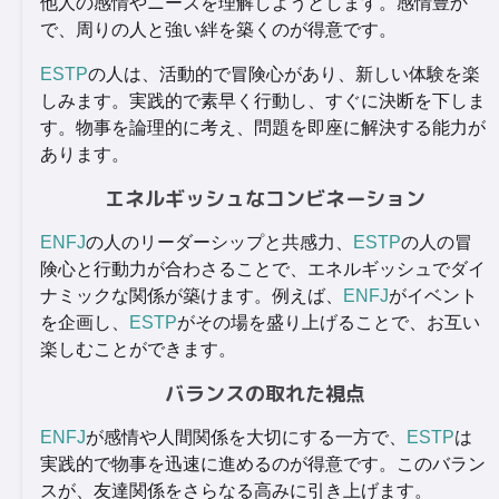
他人の感情やニーズを理解しようとします。感情豊か
で、周りの人と強い絆を築くのが得意です。
ESTP
の人は、活動的で冒険心があり、新しい体験を楽
しみます。実践的で素早く行動し、すぐに決断を下しま
す。物事を論理的に考え、問題を即座に解決する能力が
あります。
エネルギッシュなコンビネーション
ENFJ
の人のリーダーシップと共感力、
ESTP
の人の冒
険心と行動力が合わさることで、エネルギッシュでダイ
ナミックな関係が築けます。例えば、
ENFJ
がイベント
を企画し、
ESTP
がその場を盛り上げることで、お互い
楽しむことができます。
バランスの取れた視点
ENFJ
が感情や人間関係を大切にする一方で、
ESTP
は
実践的で物事を迅速に進めるのが得意です。このバラン
スが、友達関係をさらなる高みに引き上げます。