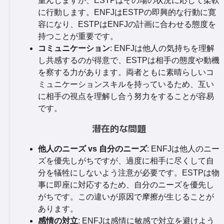
重んじますが、ESTPはその場の状況に応じて柔軟
に行動します。ENFJはESTPの即興的な行動に寛
容になり、ESTPはENFJの計画に合わせる態度を
持つことが重要です。
コミュニケーション
: ENFJは他人の気持ちを理解
し共感するのが得意で、ESTPは相手の態度や動機
を察する力があります。両者ともに素晴らしいコ
ミュニケーションスキルを持っているため、互い
に相手の視点を理解し合う努力をすることが容易
です。
潜在的な問題
他人のニーズ vs 自分のニーズ
: ENFJは他人のニー
ズを優先しがちですが、過度に相手に尽くして自
分を犠牲にしないよう注意が必要です。ESTPは物
事に即座に対応するため、自分のニーズを優先し
がちです。この違いが原因で摩擦が生じることが
あります。
感情の対立
: ENFJは感情に敏感で対立を避けよう