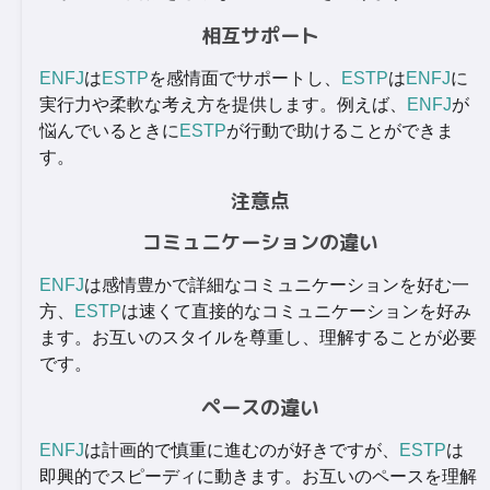
相互サポート
ENFJ
は
ESTP
を感情面でサポートし、
ESTP
は
ENFJ
に
実行力や柔軟な考え方を提供します。例えば、
ENFJ
が
悩んでいるときに
ESTP
が行動で助けることができま
す。
注意点
コミュニケーションの違い
ENFJ
は感情豊かで詳細なコミュニケーションを好む一
方、
ESTP
は速くて直接的なコミュニケーションを好み
ます。お互いのスタイルを尊重し、理解することが必要
です。
ペースの違い
ENFJ
は計画的で慎重に進むのが好きですが、
ESTP
は
即興的でスピーディに動きます。お互いのペースを理解