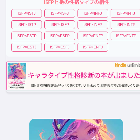
ISFP
と他の性格タイプの相性
ISFP
×
ISTJ
ISFP
×
ISFJ
ISFP
×
INFJ
ISFP
×
INTJ
ISFP
×
ISTP
ISFP
×
ISFP
ISFP
×
INFP
ISFP
×
INTP
ISFP
×
ESTP
ISFP
×
ESFP
ISFP
×
ENFP
ISFP
×
ENTP
ISFP
×
ESTJ
ISFP
×
ESFJ
ISFP
×
ENTJ