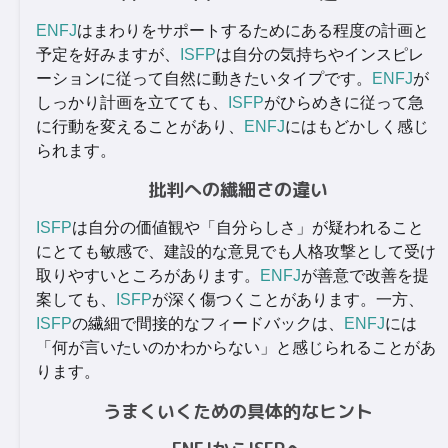
ENFJ
はまわりをサポートするためにある程度の計画と
予定を好みますが、
ISFP
は自分の気持ちやインスピレ
ーションに従って自然に動きたいタイプです。
ENFJ
が
しっかり計画を立てても、
ISFP
がひらめきに従って急
に行動を変えることがあり、
ENFJ
にはもどかしく感じ
られます。
批判への繊細さの違い
ISFP
は自分の価値観や「自分らしさ」が疑われること
にとても敏感で、建設的な意見でも人格攻撃として受け
取りやすいところがあります。
ENFJ
が善意で改善を提
案しても、
ISFP
が深く傷つくことがあります。一方、
ISFP
の繊細で間接的なフィードバックは、
ENFJ
には
「何が言いたいのかわからない」と感じられることがあ
ります。
うまくいくための具体的なヒント