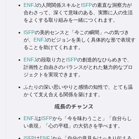
ENFJ
の人間関係スキルと
ISFP
の素直な洞察力が
合わさって、深くて意味のある、実際に人の生活
をよくする取り組みを一緒につくれます。
ISFP
の美的センスと「今この瞬間」への気づき
が、
ENFJ
のビジョンを美しく具体的な形で表現す
ることを助けてくれます。
ENFJ
の段取り力と
ISFP
の創造的なひらめきで、
計画性と自由さのバランスがとれた魅力的なプロ
ジェクトを実現できます。
ふたりの深い思いやりと感情の知性で、とても温
かくて支え合える関係を築けます。
成長のチャンス
ENFJ
は
ISFP
から「今を味わうこと」「自分らし
い表現」「心の平穏」の大切さを学べます。
ISFP
は
ENFJ
から「自分の意見をはっきり伝える