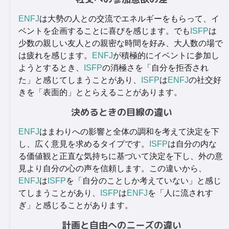
ENFJ
は大勢の人との交流でエネルギーをもらって、イ
ベントを企画することに喜びを感じます。でも
ISFP
は
少数の親しい友人との親密な時間を好み、大人数の場で
は疲れを感じます。
ENFJ
が積極的にイベントに参加し
ようとするとき、
ISFP
の消極さを「自分を拒否され
た」と感じてしまうことがあり、
ISFP
は
ENFJ
の社交好
きを「表面的」ととらえることがあります。
決めるときの目線の違い
ENFJ
はまわりへの影響と全体の調和を考えて決定を下
し、広く意見を求めるタイプです。
ISFP
は自分の内な
る価値観と正直な気持ちに基づいて決定を下し、外の意
見より自分の心の声を信頼します。この違いから、
ENFJ
は
ISFP
を「自分のことしか考えていない」と感じ
てしまうことがあり、
ISFP
は
ENFJ
を「人に流されす
ぎ」と感じることがあります。
計画と自由へのニーズの違い