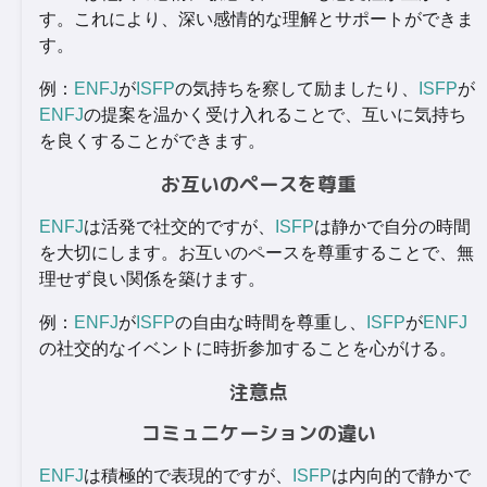
す。これにより、深い感情的な理解とサポートができま
す。
例：
ENFJ
が
ISFP
の気持ちを察して励ましたり、
ISFP
が
ENFJ
の提案を温かく受け入れることで、互いに気持ち
を良くすることができます。
お互いのペースを尊重
ENFJ
は活発で社交的ですが、
ISFP
は静かで自分の時間
を大切にします。お互いのペースを尊重することで、無
理せず良い関係を築けます。
例：
ENFJ
が
ISFP
の自由な時間を尊重し、
ISFP
が
ENFJ
の社交的なイベントに時折参加することを心がける。
注意点
コミュニケーションの違い
ENFJ
は積極的で表現的ですが、
ISFP
は内向的で静かで