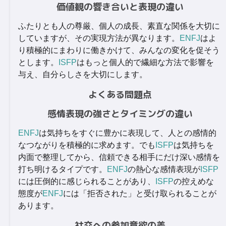
価値観の響き合いと表現の違い
ふたりとも人の尊厳、個人の成長、素直な関係を大切に
していますが、その実現方法が異なります。
ENFJ
はよ
り積極的にまわりに働きかけて、みんなの変化を促そう
とします。
ISFP
はもっと個人的で繊細な方法で影響を
与え、自分らしさを大切にします。
よくある問題点
感情表現の強さとタイミングの違い
ENFJ
は気持ちをすぐに豊かに表現して、人との感情的
なつながりを積極的に求めます。でも
ISFP
は気持ちを
内面で整理してから、信頼できる相手にだけ深い感情を
打ち明けるタイプです。
ENFJ
の熱心な感情表現が
ISFP
には圧倒的に感じられることがあり、
ISFP
の控えめな
態度が
ENFJ
には「拒否された」と受け取られることが
あります。
社交への参加意欲の差