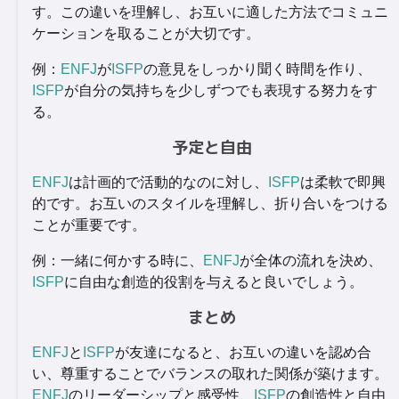
す。この違いを理解し、お互いに適した方法でコミュニ
ケーションを取ることが大切です。
例：
ENFJ
が
ISFP
の意見をしっかり聞く時間を作り、
ISFP
が自分の気持ちを少しずつでも表現する努力をす
る。
予定と自由
ENFJ
は計画的で活動的なのに対し、
ISFP
は柔軟で即興
的です。お互いのスタイルを理解し、折り合いをつける
ことが重要です。
例：一緒に何かする時に、
ENFJ
が全体の流れを決め、
ISFP
に自由な創造的役割を与えると良いでしょう。
まとめ
ENFJ
と
ISFP
が友達になると、お互いの違いを認め合
い、尊重することでバランスの取れた関係が築けます。
ENFJ
のリーダーシップと感受性、
ISFP
の創造性と自由