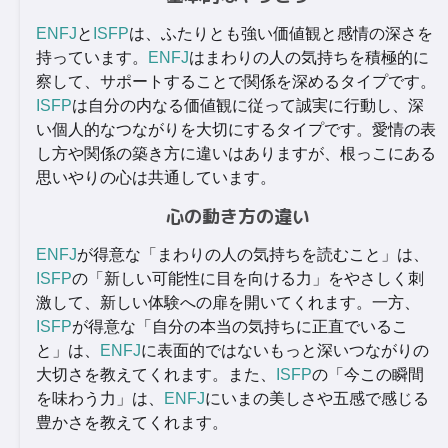
ENFJ
と
ISFP
は、ふたりとも強い価値観と感情の深さを
持っています。
ENFJ
はまわりの人の気持ちを積極的に
察して、サポートすることで関係を深めるタイプです。
ISFP
は自分の内なる価値観に従って誠実に行動し、深
い個人的なつながりを大切にするタイプです。愛情の表
し方や関係の築き方に違いはありますが、根っこにある
思いやりの心は共通しています。
心の動き方の違い
ENFJ
が得意な「まわりの人の気持ちを読むこと」は、
ISFP
の「新しい可能性に目を向ける力」をやさしく刺
激して、新しい体験への扉を開いてくれます。一方、
ISFP
が得意な「自分の本当の気持ちに正直でいるこ
と」は、
ENFJ
に表面的ではないもっと深いつながりの
大切さを教えてくれます。また、
ISFP
の「今この瞬間
を味わう力」は、
ENFJ
にいまの美しさや五感で感じる
豊かさを教えてくれます。