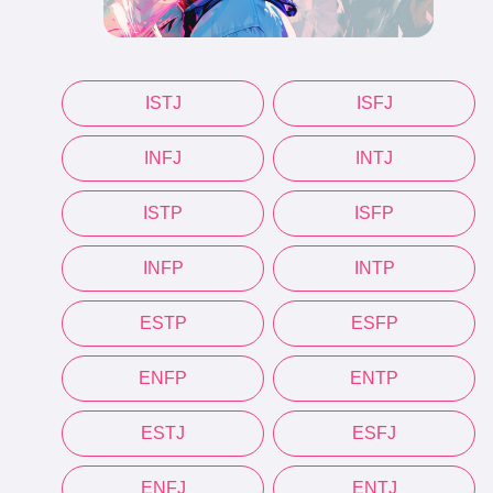
ISTJ
ISFJ
INFJ
INTJ
ISTP
ISFP
INFP
INTP
ESTP
ESFP
ENFP
ENTP
ESTJ
ESFJ
ENFJ
ENTJ