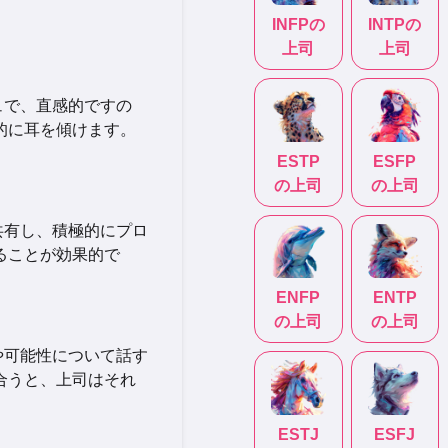
INFP
の
INTP
の
上司
上司
ュで、直感的ですの
的に耳を傾けます。
ESTP
ESFP
の上司
の上司
共有し、積極的にプロ
ることが効果的で
ENFP
ENTP
の上司
の上司
や可能性について話す
合うと、上司はそれ
ESTJ
ESFJ