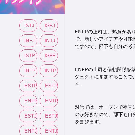
ISTJ
ISFJ
ENFPの上司は、熱意が
で、新しいアイデアや可能
INFJ
INTJ
ですので、部下も自分の考
ISTP
ISFP
ENFPの上司と信頼関係
INFP
INTP
ジェクトに参加することで
す。
ESTP
ESFP
ENFP
ENTP
対話では、オープンで率直
のが好きなので、部下も自
ESTJ
ESFJ
を喜びます。
ENFJ
ENTJ