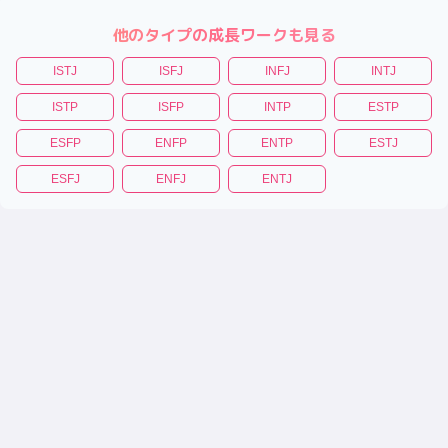
他のタイプの成長ワークも見る
ISTJ
ISFJ
INFJ
INTJ
ISTP
ISFP
INTP
ESTP
ESFP
ENFP
ENTP
ESTJ
ESFJ
ENFJ
ENTJ
|
|
|
|
性格診断テスト
恋愛相性診断
相性診断
適職診断
トリセツ
(C)性格診断キャラタイプ
キャラタイプについて
プライバシーポリシー