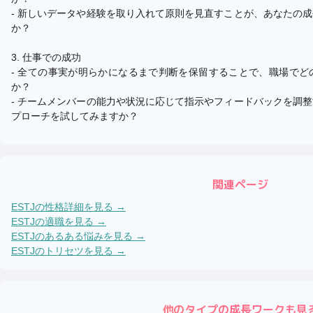
- 新しいデータや経験を取り入れて原則を見直すことが、あなたの
か？
3. 仕事での成功
- 全ての事実が明らかになるまで判断を保留することで、職場で
か？
- チームメンバーの能力や状況に応じて指示やフィードバックを調
プローチを試してみますか？
関連ページ
ESTJ
の性格詳細を見る →
ESTJ
の適職を見る →
ESTJ
のあるある悩みを見る →
ESTJ
のトリセツを見る →
他のタイプの成長ワークも見